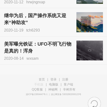
2020-11-12
hrwjngrxap
继华为后，国产操作系统又迎
来“神助攻”
2020-11-19
tch6293
美军曝光铁证：UFO不明飞行物
是真的！浑身
2020-08-14
wxsam
首页
|
登录
|
注册
手机版
|
电脑版
|
客户端
QQ客服
|
神秘网
|
辛树所有
滇ICP备13004447号-1
|
滇公网安备 53032802000123号