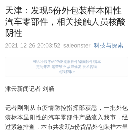
天津：发现5份外包装样本阳性
汽车零部件，相关接触人员核酸
阴性
2021-12-26 20:03:52
saleonster
科技与探索
网站/小程序/APP/浏览器插件/桌面软件/脚本
定制开发·运营维护·故障修复·技术咨询
点我获取>
津云新闻记者 刘畅
记者刚刚从市疫情防控指挥部获悉，一批外包
装标本呈阳性的汽车零部件产品流入我市，经
过紧急排查，本市共
发现
5份货品外包装样本呈