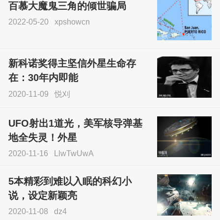
百慕大魔鬼三角的倾世骗局
2022-05-20
xpshowcn
尝试了各种见鬼方法却
不灵验？这就是原因！
新科诺奖得主坚信外星生命存
sskfn
在：30年内即能
2020-11-09
悦刈
UFO射出1道光，美军核导弹基
地全失灵！外星
2020-11-16
LlwTwUwA
5本精彩到难以入眠的科幻小
说，设定新颖亮
2020-11-08
dz4