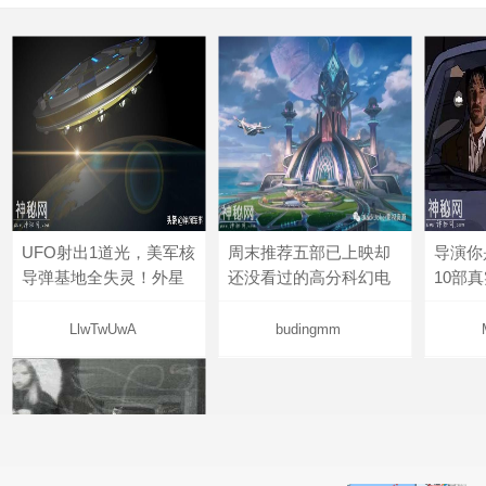
UFO射出1道光，美军核
周末推荐五部已上映却
导演你
导弹基地全失灵！外星
还没看过的高分科幻电
10部
LlwTwUwA
budingmm