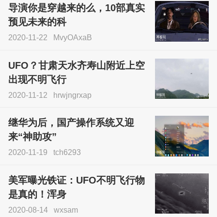
导演你是穿越来的么，10部真实
预见未来的科
2020-11-22
MvyOAxaB
UFO？甘肃天水齐寿山附近上空
出现不明飞行
2020-11-12
hrwjngrxap
继华为后，国产操作系统又迎
来“神助攻”
2020-11-19
tch6293
美军曝光铁证：UFO不明飞行物
是真的！浑身
2020-08-14
wxsam