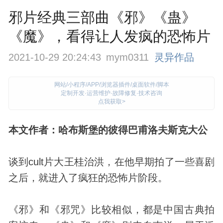
邪片经典三部曲《邪》《蛊》
《魔》，看得让人发疯的恐怖片
2021-10-29 20:24:43
mym0311
灵异作品
网站/小程序/APP/浏览器插件/桌面软件/脚本
定制开发·运营维护·故障修复·技术咨询
点我获取>
本文作者：哈布斯堡的彼得巴甫洛夫斯克大公
谈到cult片大王桂治洪，在他早期拍了一些喜剧
之后，就进入了疯狂的
恐怖片
阶段。
《邪》和《邪咒》比较相似，都是中国古典拍