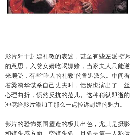
影片对于封建礼教的表述，甚至有些左派控诉
的意思，入赘女婿吃喝嫖赌，当家夫人只能逆
来顺受，有些“吃人的礼教”的鲁迅派头。中间看
着梁漪华谋杀自己丈夫时，恬妮也演出了一丝
心理曲折，愤然反抗的范儿。这种稍纵即逝的
冲突给影片添加了那么一点控诉封建的魅力。
影片的恐怖氛围塑造的极其出色，尤其是摄影
和镜头感方面，空镜头多，且多是第一人称运