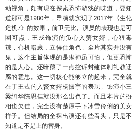
动视角，颇有现在探索恐怖游戏的味道，要知
道那可是1980年，导演就实现了2017年《生化
危机7》的效果，前卫无比。演员的表现也是可
圈可点，王戎饰演的负心入赘女婿，心狠毒
辣，心机暗藏，立得住角色。全片其实并没有
鬼，这个主旨体现的是鬼神虽可怕，但更恐怖
的是人心。还暗藏了一点控诉封建体制礼教迂
腐的意思。这一切核心能够立的起来，完全就
在于王戎的入赘女婿杨振宇的表现。饰演小三
梁绮华陈思佳就没那么出色了。而且本片的扮
相也欠佳，完全没有楚原手下冰雪伶俐的美女
样子。但结局的全裸出演还有些看头，只是不
知道是不是上的替身。