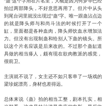
“蛊”这个字用在片名里，大概是因为何梦华已经
拍过两部降头，不好意思再用了。但片中从头
到尾台词里就没出现过“蛊“字。唯一跟蛊沾点边
的就是降头师与和尚斗法的时候打开了一个
缸，里面都是各种血肉，降头师饮血水增加法
力。但没有出现制蛊和给别人下蛊的镜头。所
以这个片名应该是后来改的。不过那个蛊缸道
具做的相当瘆人，颇有现在欲肉教派的感觉，
很前卫。
主演就不说了，女主还不如只客串了一场戏的
梁珍妮漂亮，身材也差得远。
总体来说《蛊》拍的相当工整，剧本扎实，相