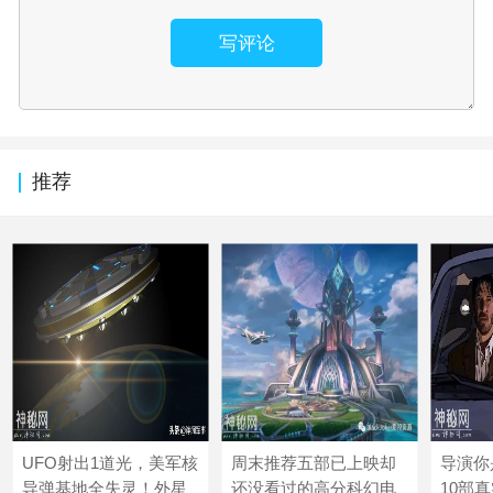
写评论
推荐
UFO射出1道光，美军核
周末推荐五部已上映却
导演你
导弹基地全失灵！外星
还没看过的高分科幻电
10部