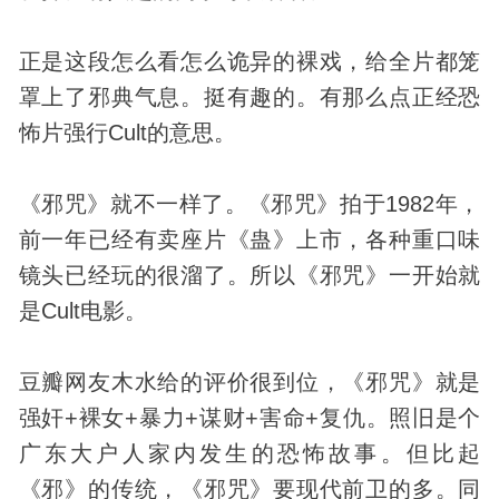
正是这段怎么看怎么诡异的裸戏，给全片都笼
罩上了邪典气息。挺有趣的。有那么点正经恐
怖片强行Cult的意思。
《邪咒》就不一样了。《邪咒》拍于1982年，
前一年已经有卖座片《蛊》上市，各种重口味
镜头已经玩的很溜了。所以《邪咒》一开始就
是Cult电影。
豆瓣网友木水给的评价很到位，《邪咒》就是
强奸+裸女+暴力+谋财+害命+复仇。照旧是个
广东大户人家内发生的恐怖故事。但比起
《邪》的传统，《邪咒》要现代前卫的多。同