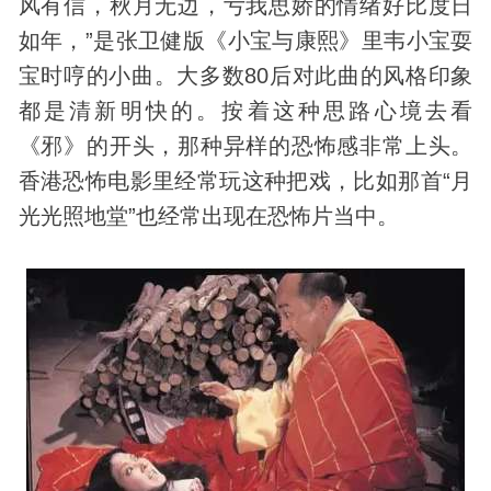
风有信，秋月无边，亏我思娇的情绪好比度日
如年，”是张卫健版《小宝与康熙》里韦小宝耍
宝时哼的小曲。大多数80后对此曲的风格印象
都是清新明快的。按着这种思路心境去看
《邪》的开头，那种异样的恐怖感非常上头。
香港恐怖电影里经常玩这种把戏，比如那首“月
光光照地堂”也经常出现在恐怖片当中。