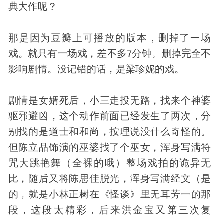
典大作呢？
那是因为豆瓣上可播放的版本，删掉了一场
戏。就只有一场戏，差不多7分钟。删掉完全不
影响剧情。没记错的话，是梁珍妮的戏。
剧情是女婿死后，小三走投无路，找来个神婆
驱邪避凶，这个动作前面已经发生了两次，分
别找的是道士和和尚，按理说没什么奇怪的。
但陈立品饰演的巫婆找了个巫女，浑身写满符
咒大跳艳舞（全裸的哦）整场戏拍的诡异无
比，随后又将陈思佳脱光，浑身写满经文（是
的，就是小林正树在《怪谈》里无耳芳一的那
段，这段太精彩，后来洪金宝又第三次复