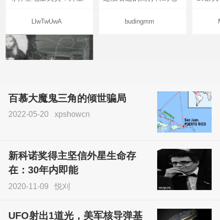
LlwTwUwA
budingmm
百慕大魔鬼三角的倾世骗局
2022-05-20
xpshowcn
尝试了各种见鬼方法却
不灵验？这就是原因！
新科诺奖得主坚信外星生命存
sskfn
在：30年内即能
2020-11-09
悦刈
UFO射出1道光，美军核导弹基