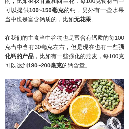
的，比如
羽衣甘蓝和西兰花
，每100克食材当中
可以提供
100~150毫克
的钙，另外有一些水果
当中也是富含钙质的，比如
无花果
。
在我们的主食当中谷物也是富含有钙质的每100
克当中含有30毫克左右，但是现在也有一些
强
化钙的产品
，比如有一些强化的燕麦，每100克
可以达到
180~200毫克
的钙含量。