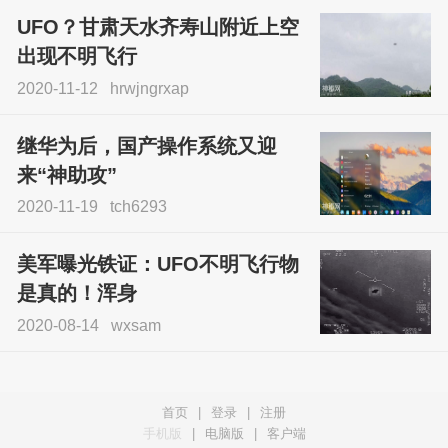
UFO？甘肃天水齐寿山附近上空
出现不明飞行
2020-11-12
hrwjngrxap
继华为后，国产操作系统又迎
来“神助攻”
2020-11-19
tch6293
美军曝光铁证：UFO不明飞行物
是真的！浑身
2020-08-14
wxsam
首页
|
登录
|
注册
手机版
|
电脑版
|
客户端