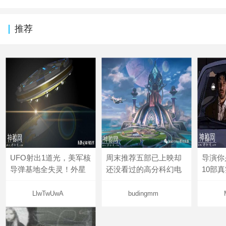
推荐
UFO射出1道光，美军核
周末推荐五部已上映却
导演你
导弹基地全失灵！外星
还没看过的高分科幻电
10部
LlwTwUwA
budingmm