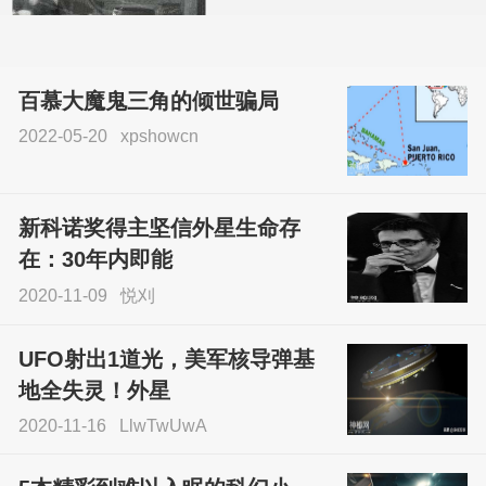
百慕大魔鬼三角的倾世骗局
2022-05-20
xpshowcn
尝试了各种见鬼方法却
不灵验？这就是原因！
新科诺奖得主坚信外星生命存
sskfn
在：30年内即能
2020-11-09
悦刈
UFO射出1道光，美军核导弹基
地全失灵！外星
2020-11-16
LlwTwUwA