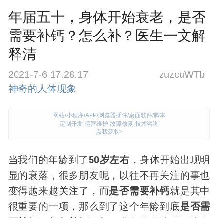
年届五十，身体开始衰老，是否
需要补钙？怎么补？医生一文解
释清
2021-7-6 17:28:17
zuzcuWTb
神奇的人体现象
网站/小程序/APP/浏览器插件/桌面软件/脚本
定制开发·运营维护·故障修复·技术咨询
点我获取>
当我们的年龄到了
50岁左右
，
身体
开始出现明
显的衰落，很多朋友呢，以往不再关注的事也
变得越来越关注了，而
是否需要补钙
就是其中
很重要的一项，那么到了这个年龄到底
是否需