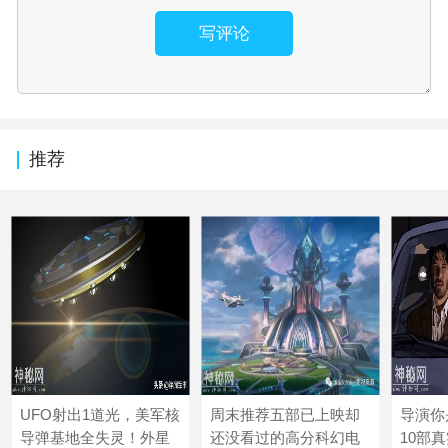
写评论
推荐
UFO射出1道光，美军核
周末推荐五部已上映却
导演你
导弹基地全失灵！外星
还没看过的高分科幻电
10部