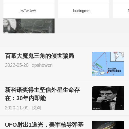
LlwTwUwA
budingmm
百慕大魔鬼三角的倾世骗局
2022-05-20
xpshowcn
尝试了各种见鬼方法却
不灵验？这就是原因！
新科诺奖得主坚信外星生命存
sskfn
在：30年内即能
2020-11-09
悦刈
UFO射出1道光，美军核导弹基