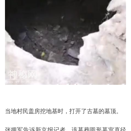
当地村民盖房挖地基时，打开了古墓的墓顶。
张拥军告诉新京报记者，该墓葬圆形墓室直径