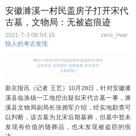
安徽濉溪一村民盖房子打开宋代
古墓，文物局：无被盗痕迹
2021-7-3 08:54:15
zero_river
惊人的考古发现
网站/小程序/APP/浏览器插件/桌面软件/脚本
定制开发·运营维护·故障修复·技术咨询
点我获取>
新京报讯（记者 王艺）10月28日，针对安徽濉
溪县临涣镇一工地挖出疑似宋代
古墓
一事，濉
溪县
文物
局副局长张拥军介绍，经实地勘查可
以判断，该古墓为北宋后期墓葬，但墓中暂未
发现
有价值的随葬品，也未发现被盗窃的痕