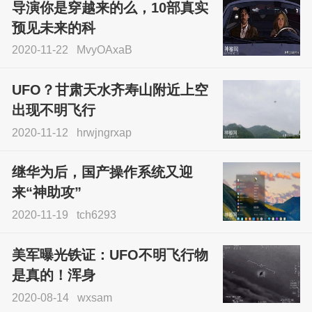
导演你是穿越来的么，10部真实
预见未来的科
2020-11-22
MvyOAxaB
UFO？甘肃天水齐寿山附近上空
出现不明飞行
2020-11-12
hrwjngrxap
继华为后，国产操作系统又迎
来“神助攻”
2020-11-19
tch6293
美军曝光铁证：UFO不明飞行物
是真的！浑身
2020-08-14
wxsam