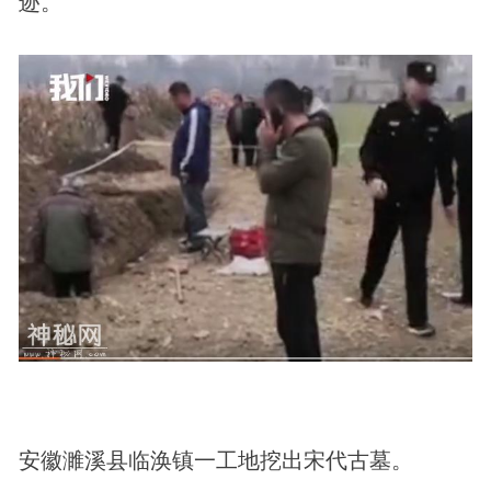
迹。
安徽濉溪县临涣镇一工地挖出宋代古墓。