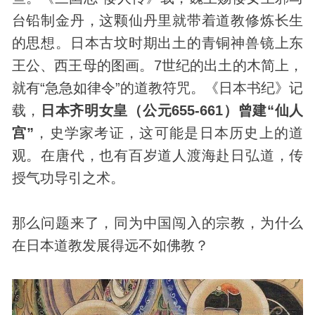
台铅制金丹，这颗仙丹里就带着道教修炼长生
的思想。日本古坟时期出土的青铜神兽镜上东
王公、西王母的图画。7世纪的出土的木简上，
就有“急急如律令”的道教符咒。《日本书纪》记
载，
日本齐明女皇（公元655-661）曾建“仙人
宫”
，史学家考证，这可能是日本
历史
上的道
观。在唐代，也有百岁道人渡海赴日弘道，传
授气功导引之术。
那么问题来了，同为中国闯入的宗教，为什么
在日本道教发展得远不如佛教？