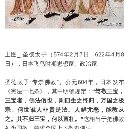
上图_ 圣德太子（574年2月7日—622年4月8
日），日本飞鸟时期思想家、政治家
圣德太子“专崇佛教”。公元604年，日本发布
《宪法十七条》，其中明确规定：
“笃敬三宝，
三宝者，佛法僧也，则
四生
之终归，万国之极
宗。何世谁人非贵是法。人鲜尤恶，能教从
之。其不归三宝，何以直枉。”
这相当于把佛教
列为国教，要求全国上下敬奉佛法。