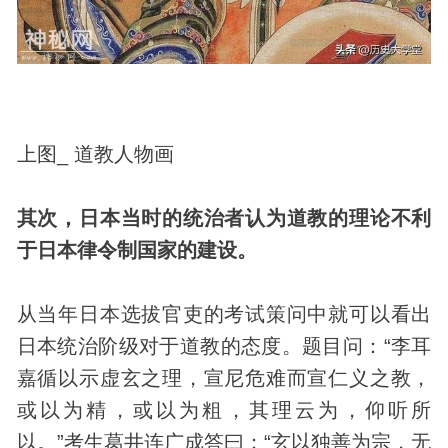
上图_ 道教人物画
其次，日本当时的统治者认为道教的理论不利
于日本律令制国家的建设。
从当年日本选拔官吏的考试策问中就可以看出
日本统治阶级对于道教的态度。题目问：“李耳
嘉循以示虚玄之理，宣尼危难而宣仁义之教，
或以为精，或以为粗，其理云为，仰听所
以。”考生葛井连广成答曰：“玄以独善为宗，无