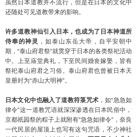
虽然日本道教并不流行，但是在日本的文化中
还随处可见道教带来的影响。
许多道教神仙引入日本，也成为了日本神道所
侍奉的神灵
，如泰山东岳大帝，自平安朝中
期，“泰山府君祭”就贯穿于日本的各类祭祀活动
中。上至庙堂典礼，下至民间婚丧嫁娶，皆有
祭祀泰山府君之习俗。泰山府君也曾被日本天
皇册封为“赤山大明神”。
日本文化中也融入了道教
符箓
咒术
，如“急急如
律令”这一道教咒语就深深渗透在日本
民俗
中，
京都祇园祭的粽子上就附有“急急如律令”，奈良
一代民居的屋顶上也写有这句咒语，不少神社