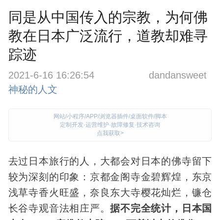
同是从中国传入的宗教，为何佛
教在日本广泛流行，道教却难寻
踪迹
2021-6-16 16:26:54
dandansweet
神秘的人文
网站/小程序/APP/浏览器插件/桌面软件/脚本
定制开发·运营维护·故障修复·技术咨询
点我获取>
去过日本旅行的人，大都会对日本的佛寺留下
较为深刻的印象：京都金阁寺金碧辉煌，东京
浅草寺香火旺盛，奈良东大寺樱花灿烂，镰仓
长谷寺观音法相庄严。
据不完全统计，日本国