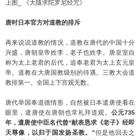
上图_ 《大隨求陀罗尼经咒》
唐时日本官方对道教的排斥
再来说说道教的情况，道教在唐代的中国十分
兴盛，唐朝皇帝姓李，老子也姓李。唐皇室自
称为太上老君的后代，追奉老君为太上玄元皇
帝。道教在大唐国教级别的待遇。三教大会道
教排第一。全国上下宫观无数。
唐代举国奉道德情形，自然被日本遣唐使看在
眼里，遣唐使在唐朝也常礼拜道观。
公元735
年，遣唐使中臣名代曾“献表恳求《老子》经即
天尊像，以归于国发扬圣教。”
但是他回去之