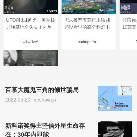
UFO射出1道光，美军核
周末推荐五部已上映却
导演你
导弹基地全失灵！外星
还没看过的高分科幻电
10部
LlwTwUwA
budingmm
百慕大魔鬼三角的倾世骗局
2022-05-20
xpshowcn
尝试了各种见鬼方法却
不灵验？这就是原因！
新科诺奖得主坚信外星生命存
sskfn
在：30年内即能