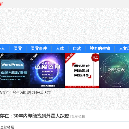
Q群
星人
灵异
灵异事件
人体
自然
神奇的生物
人文
在：30年内即能找到外星人踪 ...
存在：30年内即能找到外星人踪迹
[复制链接]
示全部楼层