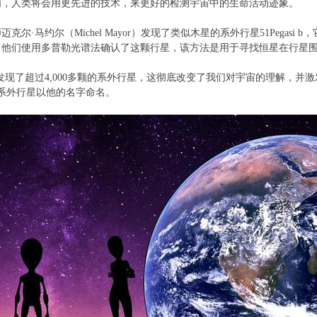
内，人类将会用更先进的技术，来更好的检测宇宙中的生命活动迹象。
克尔·马约尔（Michel Mayor）发现了类似木星的系外行星51Pegas
。他们使用多普勒光谱法确认了这颗行星，该方法是用于寻找恒星在行星
来，已经发现了超过4,000多颗的系外行星，这彻底改变了我们对宇宙的理解
个系外行星以他的名字命名。