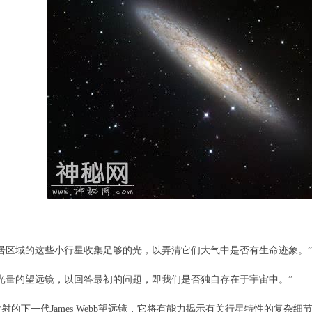
居区域的这些小行星收集足够的光，以弄清它们大气中是否有生命迹象。”
光量的望远镜，以回答最初的问题，即我们是否独自存在于宇宙中。”
发射的下一代James Webb望远镜，它将有能力揭示有关行星特性的复杂