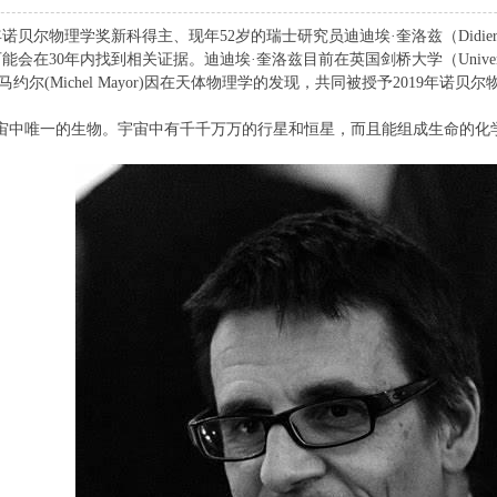
年诺贝尔物理学奖新科得主、现年52岁的瑞士研究员迪迪埃·奎洛兹（Didie
会在30年内找到相关证据。迪迪埃·奎洛兹目前在英国剑桥大学（University
尔·马约尔(Michel Mayor)因在天体物理学的
发现
，共同被授予2019年诺贝尔
宙
中唯一的
生物
。宇宙中有千千万万的行星和恒星，而且能组成生命的化