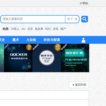
※帮助
帖子
搜
热搜:
外星人
ufo
灵异
鬼故事
科幻
水怪
僵尸
历史
魔术
大杂烩
科技与探索
索
返回列表