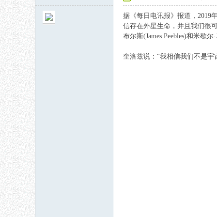
据《每日电讯报》报道，2019
信存在
外星生命
，并且我们很可能
布尔斯(James Peebles)和米歇
奎洛兹说：“我相信我们不是
宇
秘
网