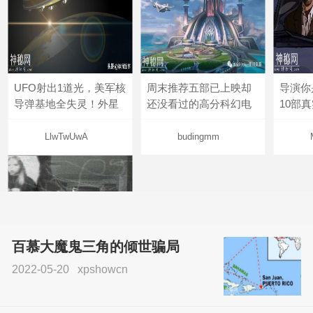
UFO射出1道光，美军核
周末推荐五部已上映却
导演你
导弹基地全失灵！外星
还没看过的高分科幻电
10部
LlwTwUwA
budingmm
百慕大魔鬼三角的倾世骗局
2022-05-20
xpshowcn
尝试了各种见鬼方法却
不灵验？这就是原因！