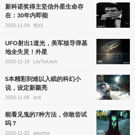
新科诺奖得主坚信外星生命存
sskfn
在：30年内即能
2020-11-09
悦刈
UFO射出1道光，美军核导弹基
地全失灵！外星
2020-11-16
LlwTwUwA
5本精彩到难以入眠的科幻小
说，设定新颖亮
2020-11-08
dz4
能看见鬼的7种方法，你敢尝试
吗？
2020-11-22
alexmix