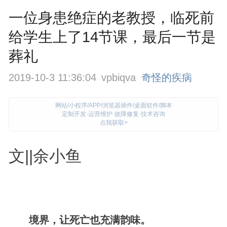
一位身患绝症的老教授，临死前
给学生上了14节课，最后一节是
葬礼
2019-10-3 11:36:04
vpbiqva
奇怪的疾病
网站/小程序/APP/浏览器插件/桌面软件/脚本
定制开发·运营维护·故障修复·技术咨询
点我获取>
文||余小鱼
境界，让死亡也充满韵味。