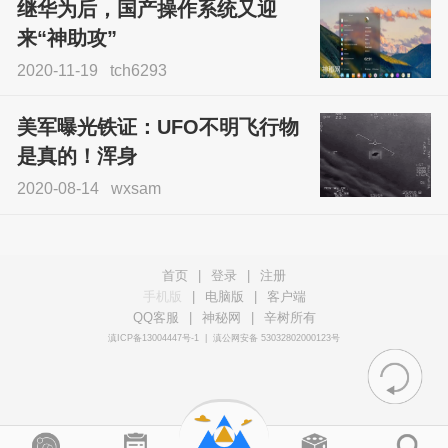
继华为后，国产操作系统又迎
来“神助攻”
2020-11-19
tch6293
美军曝光铁证：UFO不明飞行物
是真的！浑身
2020-08-14
wxsam
首页
|
登录
|
注册
手机版
|
电脑版
|
客户端
QQ客服
|
神秘网
|
辛树所有
滇ICP备13004447号-1
|
滇公网安备 53032802000123号