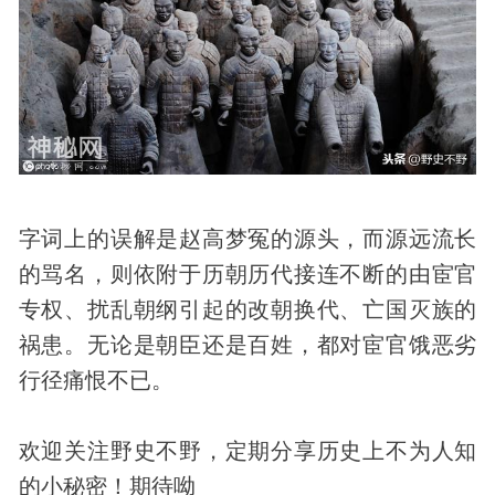
字词上的误解是赵高梦冤的源头，而源远流长
的骂名，则依附于历朝历代接连不断的由宦官
专权、扰乱朝纲引起的改朝换代、亡国灭族的
祸患。无论是朝臣还是百姓，都对宦官饿恶劣
行径痛恨不已。
欢迎关注
野史
不野，定期分享历史上不为人知
的小秘密！期待呦