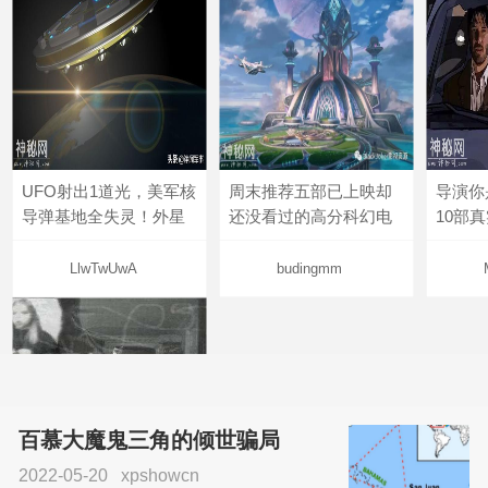
UFO射出1道光，美军核
周末推荐五部已上映却
导演你
导弹基地全失灵！外星
还没看过的高分科幻电
10部
LlwTwUwA
budingmm
百慕大魔鬼三角的倾世骗局
2022-05-20
xpshowcn