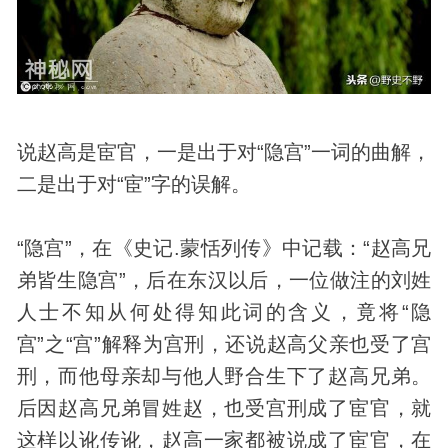
说赵高是宦官，一是出于对“隐宫”一词的曲解，
二是出于对“宦”字的误解。
“隐宫”，在《史记.蒙恬列传》中记载：“赵高兄
弟皆生隐宫”，后在东汉以后，一位做注的刘姓
人士不知从何处得知此词的含义，竟将“隐
宫”之“宫”解释为宫刑，还说赵高父亲也受了宫
刑，而他母亲却与他人野合生下了赵高兄弟。
后因赵高兄弟冒姓赵，也受宫刑成了宦官，就
这样以讹传讹，赵高一家都被说成了宦官，在