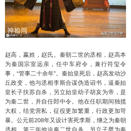
赵高，嬴姓，赵氏。秦朝二世的丞相，赵高本
为秦国宗室远亲，任中车府令，兼行符玺令
事，“管事二十余年”。秦始皇死后，赵高发动沙
丘政变，他与丞相李斯合谋伪造诏书，逼秦始
皇长子扶苏自杀，另立始皇幼子胡亥为帝，是
为秦二世，并自任郎中令。他在任职期间独揽
大权，结党营私，征役更加繁重，行政更加苛
暴。公元前208年又设计害死李斯，继之为秦朝
丞相。第三年他迫秦二世自杀，另立子婴为秦