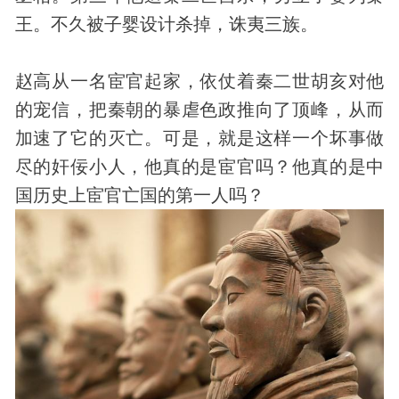
王。不久被子婴设计杀掉，诛夷三族。
赵高从一名宦官起家，依仗着秦二世胡亥对他
的宠信，把秦朝的暴虐色政推向了顶峰，从而
加速了它的灭亡。可是，就是这样一个坏事做
尽的奸佞小人，他真的是宦官吗？他真的是中
国
历史
上宦官亡国的第一人吗？