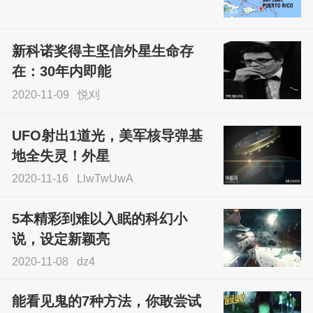
尝试了各种见鬼方法却
不灵验？这就是原因！
新科诺奖得主坚信外星生命存
sskfn
在：30年内即能
2020-11-09
悦刈
UFO射出1道光，美军核导弹基
地全失灵！外星
2020-11-16
LlwTwUwA
5本精彩到难以入眠的科幻小
说，设定新颖亮
2020-11-08
dz4
能看见鬼的7种方法，你敢尝试