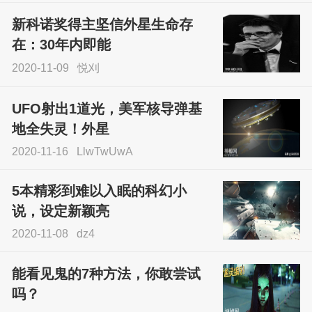
不灵验？这就是原因！
新科诺奖得主坚信外星生命存
sskfn
在：30年内即能
2020-11-09
悦刈
UFO射出1道光，美军核导弹基
地全失灵！外星
2020-11-16
LlwTwUwA
5本精彩到难以入眠的科幻小
说，设定新颖亮
2020-11-08
dz4
能看见鬼的7种方法，你敢尝试
吗？