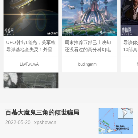
UFO射出1道光，美军核
周末推荐五部已上映却
导演你
导弹基地全失灵！外星
还没看过的高分科幻电
10部
LlwTwUwA
budingmm
百慕大魔鬼三角的倾世骗局
2022-05-20
xpshowcn
尝试了各种见鬼方法却