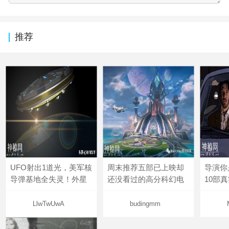
推荐
UFO射出1道光，美军核
周末推荐五部已上映却
导演你
导弹基地全失灵！外星
还没看过的高分科幻电
10部
LlwTwUwA
budingmm