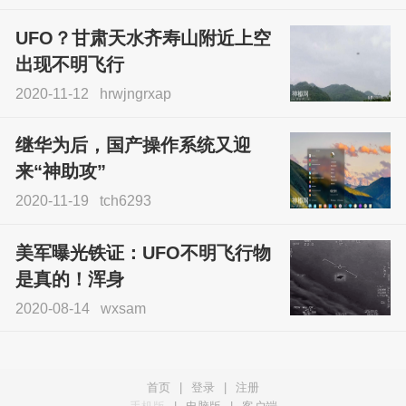
UFO？甘肃天水齐寿山附近上空
出现不明飞行
2020-11-12
hrwjngrxap
继华为后，国产操作系统又迎
来“神助攻”
2020-11-19
tch6293
美军曝光铁证：UFO不明飞行物
是真的！浑身
2020-08-14
wxsam
首页
|
登录
|
注册