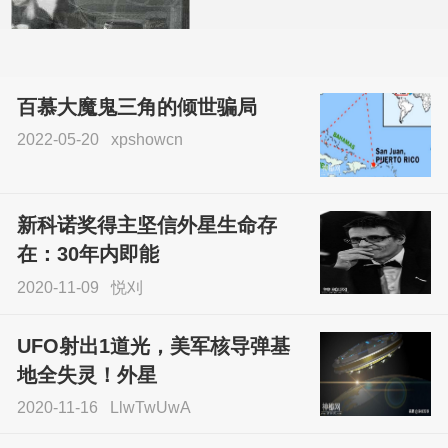
百慕大魔鬼三角的倾世骗局
2022-05-20
xpshowcn
尝试了各种见鬼方法却
不灵验？这就是原因！
新科诺奖得主坚信外星生命存
sskfn
在：30年内即能
2020-11-09
悦刈
UFO射出1道光，美军核导弹基
地全失灵！外星
2020-11-16
LlwTwUwA