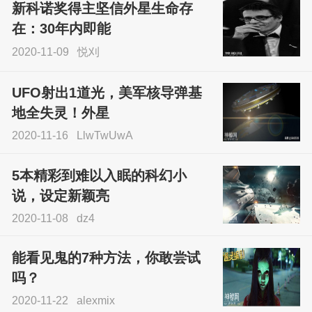
新科诺奖得主坚信外星生命存
sskfn
在：30年内即能
2020-11-09
悦刈
UFO射出1道光，美军核导弹基
地全失灵！外星
2020-11-16
LlwTwUwA
5本精彩到难以入眠的科幻小
说，设定新颖亮
2020-11-08
dz4
能看见鬼的7种方法，你敢尝试
吗？
2020-11-22
alexmix