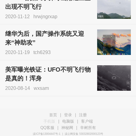
出现不明飞行
2020-11-12
hrwjngrxap
继华为后，国产操作系统又迎
来“神助攻”
2020-11-19
tch6293
美军曝光铁证：UFO不明飞行物
是真的！浑身
2020-08-14
wxsam
首页
|
登录
|
注册
手机版
|
电脑版
|
客户端
QQ客服
|
神秘网
|
辛树所有
滇ICP备13004447号-1
|
滇公网安备 53032802000123号