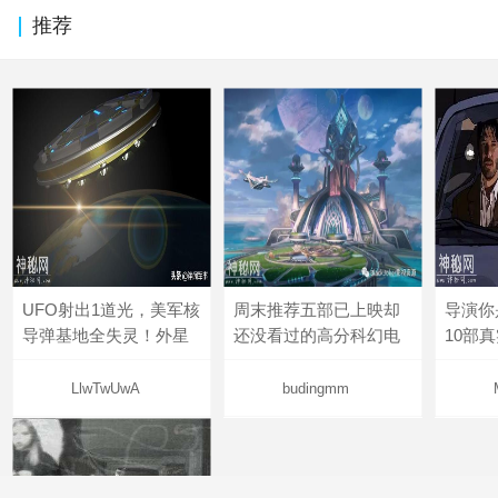
推荐
UFO射出1道光，美军核
周末推荐五部已上映却
导演你
导弹基地全失灵！外星
还没看过的高分科幻电
10部
LlwTwUwA
budingmm