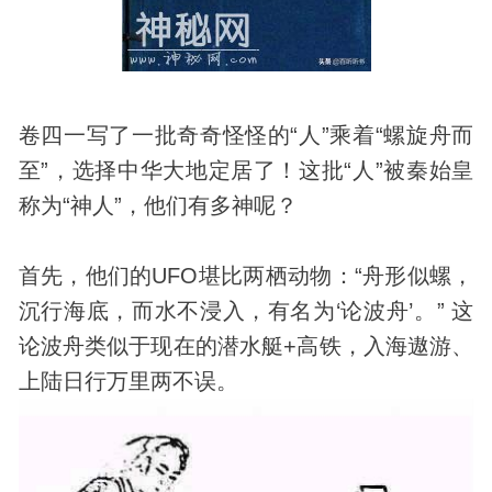
卷四一写了一批奇奇怪怪的“人”乘着“螺旋舟而
至”，选择中华大地定居了！这批“人”被秦始皇
称为“神人”，他们有多神呢？
首先，他们的
UFO
堪比两栖
动物
：“舟形似螺，
沉行海底，而水不浸入，有名为‘论波舟’。” 这
论波舟类似于现在的潜水艇+高铁，入海遨游、
上陆日行万里两不误。