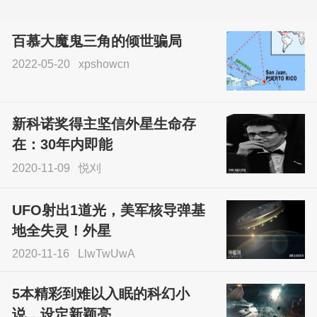
百慕大魔鬼三角的倾世骗局
2022-05-20
xpshowcn
尝试了各种见鬼方法却
不灵验？这就是原因！
新科诺奖得主坚信外星生命存
sskfn
在：30年内即能
2020-11-09
悦刈
UFO射出1道光，美军核导弹基
地全失灵！外星
2020-11-16
LlwTwUwA
5本精彩到难以入眠的科幻小
说，设定新颖亮