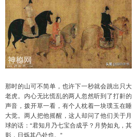
那时的山可不简单，也许下一秒就会跳出只大
老虎。内心无比慌乱的两人忽然听到了打鼾的
声音，拨开草一看，有个人枕着一块璞玉在睡
大觉。两人把他摇醒，这人却问了他们关于月
球的话：“君知月乃七宝合成乎？月势如丸，其
影，日烁其凸处也。”