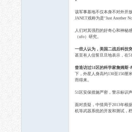
该军事基地不仅本身不对外开
JANET戏称为是“Just Another
人们对其强烈的好奇心和神秘
（
ufo
）研究。
一些人认为，美国二战后
科技
甚至有人信誓旦旦地表示，在5
曾造访过51区的科学家詹姆斯·
下，外星人身高约130至15
而得来。
51区安保措施严密，警示标识
面对质疑，中情局于2013年根
机等武器系统的开发和测试，