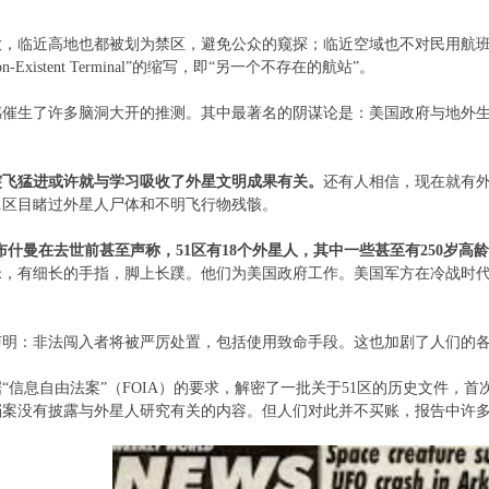
放，临近高地也都被划为禁区，避免公众的窥探；临近空域也不对民用航
 Non-Existent Terminal”的缩写，即“另一个不存在的航站”。
感催生了许多脑洞大开的推测。其中最著名的阴谋论是：美国政府与地外
突飞猛进或许就与学习吸收了外星文明成果有关。
还有人相信，现在就有外
1区目睹过外星人尸体和不明飞行物残骸。
布什曼在去世前甚至声称，51区有18个外星人，其中一些甚至有250岁高龄
0厘米，有细长的手指，脚上长蹼。他们为美国政府工作。美国军方在冷战
声明：非法闯入者将被严厉处置，包括使用致命手段。这也加剧了人们的
据“信息自由法案”（FOIA）的要求，解密了一批关于51区的
历史
文件，首
档案没有披露与外星人研究有关的内容。但人们对此并不买账，报告中许