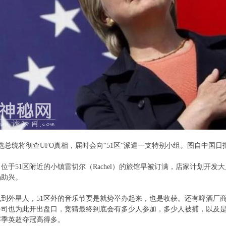
当选总统将彻查
UFO
真相，届时会向“51区”派遣一支特别小组。图自中国日
位于51区附近的小镇雷切尔（Rachel）的旅馆早被订满，店家计划开
场助兴。
到外星人，51区外的音乐节要是就势举办起来，也是收获。还有啤酒厂商
公司也为此开出盘口，竞猜最终到底会有多少人参加，多少人被捕，以及
赛季英超夺冠高得多。