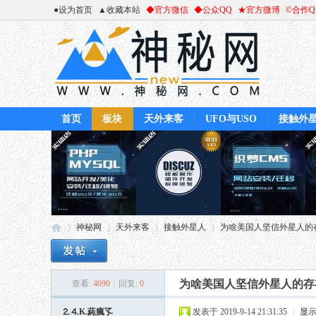
●设为首页
▲收藏本站
◆官方微信
◆公众QQ
★官方微博
©合作
首页
板块
天外来客
UFO与USO
接触外
神秘网
天外来客
接触外星人
为啥美国人坚信外星人的存在
为啥美国人坚信外星人的存在
查看:
4090
|
回复:
0
神
»
›
›
›
⒉⒋K.蒓瘋孓
发表于 2019-9-14 21:31:35
|
显