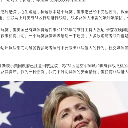
感到恐慌，心生退意，称这原本是个玩笑，但事态已经不受他控制。截至8
兴趣。互联网上对突袭51区行动进行战略、战术及体力准备的献计献策帖
个玩笑，但美国已有媒体将这件事和1973年间节目主持人强尼·卡森在晚
轶事相提并论。一个玩笑就像蝴蝶扇动一下翅膀，大多数追随者或许也是
达州执法部门明确警告参与者届时不要做出非法侵入的行为。社交媒体甚
。
鲁斯表示美国政府已注意到该提议，称“51区是空军测试和训练作战飞机
国及其资产。作为一种惯例，我们不讨论具体的安全措施，但任何非法进入