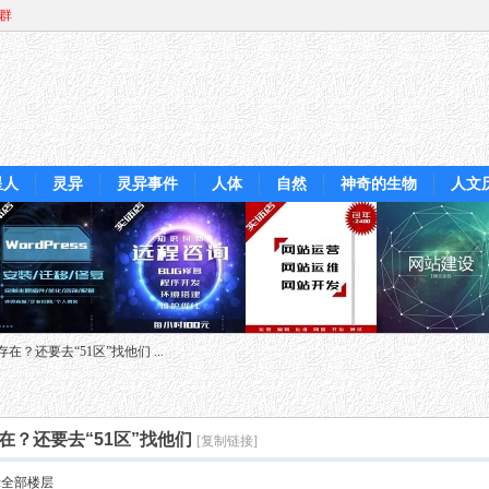
Q群
星人
灵异
灵异事件
人体
自然
神奇的生物
人文
？还要去“51区”找他们 ...
？还要去“51区”找他们
[复制链接]
示全部楼层