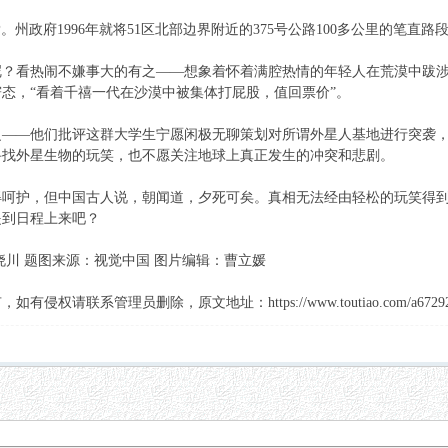
。州政府1996年就将51区北部边界附近的375号公路100多公里的笔
？看热闹不嫌事大的有之——想象着怀着满腔热情的年轻人在荒漠中跋涉
态，“看着千禧一代在沙漠中被集体打屁股，值回票价”。
之——他们批评这群大学生宁愿闲极无聊策划对所谓外星人基地进行突袭
寻找外星生物的玩笑，也不愿关注地球上真正发生的冲突和悲剧。
得呵护，但中国古人说，朝闻道，夕死可矣。真相无法经由轻松的玩笑得
提到日程上来吧？
晓川 题图来源：视觉中国 图片编辑：曹立媛
联系管理员删除，原文地址：https://www.toutiao.com/a67292927