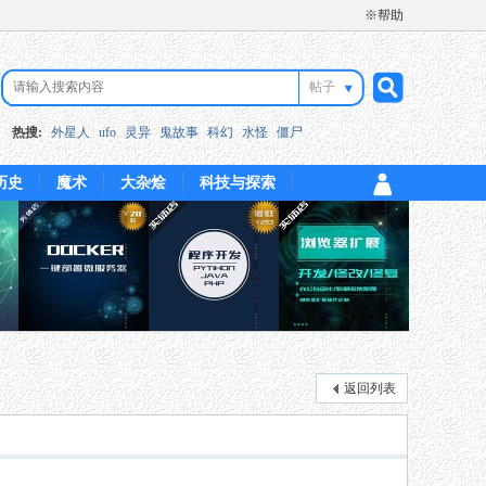
※帮助
帖子
搜
热搜:
外星人
ufo
灵异
鬼故事
科幻
水怪
僵尸
历史
魔术
大杂烩
科技与探索
索
返回列表