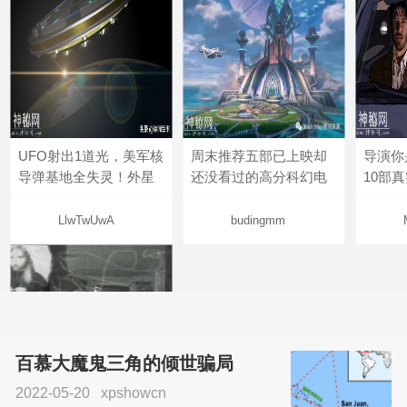
UFO射出1道光，美军核
周末推荐五部已上映却
导演你
导弹基地全失灵！外星
还没看过的高分科幻电
10部
LlwTwUwA
budingmm
百慕大魔鬼三角的倾世骗局
2022-05-20
xpshowcn