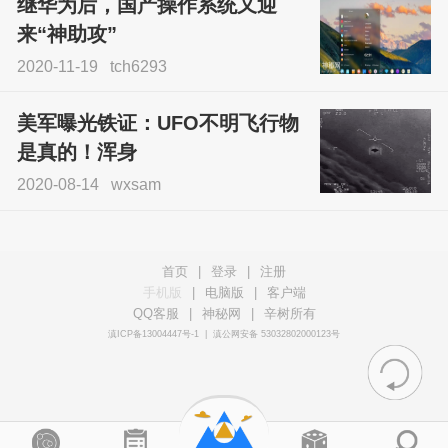
继华为后，国产操作系统又迎
来“神助攻”
2020-11-19
tch6293
美军曝光铁证：UFO不明飞行物
是真的！浑身
2020-08-14
wxsam
首页
|
登录
|
注册
手机版
|
电脑版
|
客户端
QQ客服
|
神秘网
|
辛树所有
滇ICP备13004447号-1
|
滇公网安备 53032802000123号