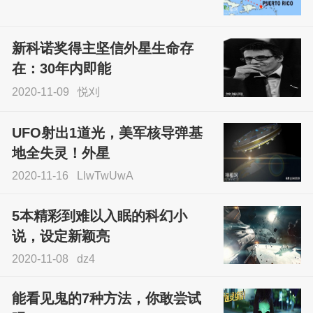
尝试了各种见鬼方法却
不灵验？这就是原因！
新科诺奖得主坚信外星生命存
sskfn
在：30年内即能
2020-11-09
悦刈
UFO射出1道光，美军核导弹基
地全失灵！外星
2020-11-16
LlwTwUwA
5本精彩到难以入眠的科幻小
说，设定新颖亮
2020-11-08
dz4
能看见鬼的7种方法，你敢尝试