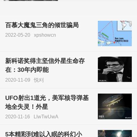
百慕大魔鬼三角的倾世骗局
2022-05-20
xpshowcn
尝试了各种见鬼方法却
不灵验？这就是原因！
新科诺奖得主坚信外星生命存
sskfn
在：30年内即能
2020-11-09
悦刈
UFO射出1道光，美军核导弹基
地全失灵！外星
2020-11-16
LlwTwUwA
5本精彩到难以入眠的科幻小