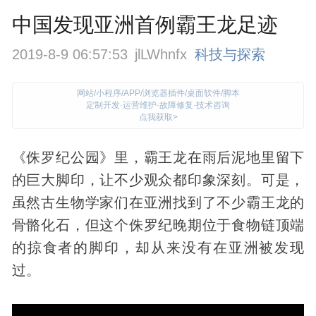
中国发现亚洲首例霸王龙足迹
2019-8-9 06:57:53
jlLWhnfx
科技与探索
网站/小程序/APP/浏览器插件/桌面软件/脚本
定制开发·运营维护·故障修复·技术咨询
点我获取>
《侏罗纪公园》里，霸王龙在雨后泥地里留下
的巨大脚印，让不少观众都印象深刻。可是，
虽然古
生物
学家们在亚洲找到了不少霸王龙的
骨骼化石，但这个侏罗纪晚期位于食物链顶端
的掠食者的脚印，却从来没有在亚洲被
发现
过。