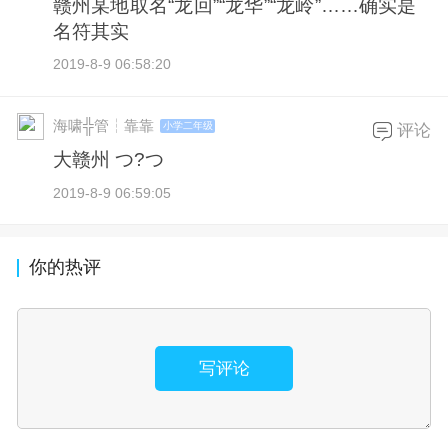
赣州某地取名“龙回”“龙华”“龙岭”……确实是
名符其实
2019-8-9 06:58:20
海啸╬管┆靠靠
小学二年级
评论
大赣州 つ?つ
2019-8-9 06:59:05
你的热评
写评论