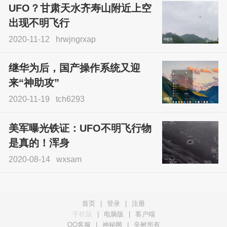
UFO？甘肃天水齐寿山附近上空
出现不明飞行
2020-11-12
hrwjngrxap
继华为后，国产操作系统又迎
来“神助攻”
2020-11-19
tch6293
美军曝光铁证：UFO不明飞行物
是真的！浑身
2020-08-14
wxsam
首页
|
登录
|
注册
手机版
|
电脑版
|
客户端
QQ客服
|
神秘网
|
辛树所有