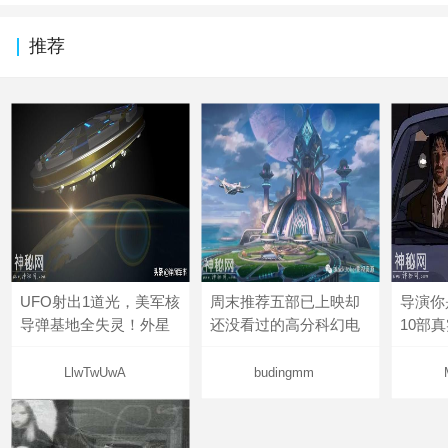
推荐
UFO射出1道光，美军核
周末推荐五部已上映却
导演你
导弹基地全失灵！外星
还没看过的高分科幻电
10部
LlwTwUwA
budingmm