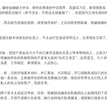
科，藤校金融硕士毕业，曾经在香港的中信里昂、高盛实习过，家境很殷
港的德意志银行（幸亏没去，不然这次就被裁了），但是因为父亲生病回
忙，而且因为资源的原因，很受领导保护。之后内部竞聘私银，恨嫁姐顺
父母是比较木讷老实的生意人，不太会打交道还得罪过人，父亲现在又病了
。
有目标，想找个资金实力大于自己家并且能在生意上带来帮助的人，之前大
恨嫁姐所在的私银部倒也不是有太多的“钻石王老五”，反而是五、六十
、温柔、工作稳定、家境殷实、人还热心。
美，欧，日的市场基本动向，外汇黄金、大宗商品，开口就能形成自己的
瑜伽一直在练，之前做学生的时候无聊做过代购，现在经常帮太太们托人
以私人的名义送给客户，巩固关系。
的两个富太太还起过争执。目前，恨嫁姐也确实在私银岗位上如愿找到了
小柜员，不得不进银行后
发现
，银行这种地方卧虎藏龙，感觉银行很多分支