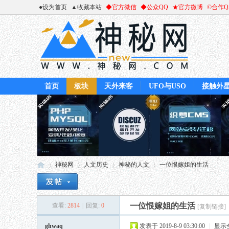
●设为首页
▲收藏本站
◆官方微信
◆公众QQ
★官方微博
©合作
首页
板块
天外来客
UFO与USO
接触外
神秘网
人文历史
神秘的人文
一位恨嫁姐的生活
一位恨嫁姐的生活
查看:
2814
|
回复:
0
[复制链接]
神
»
›
›
›
ghwaq
发表于 2019-8-9 03:30:00
|
显示