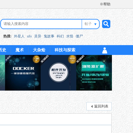
※帮助
帖子
搜
热搜:
外星人
ufo
灵异
鬼故事
科幻
水怪
僵尸
历史
魔术
大杂烩
科技与探索
索
返回列表