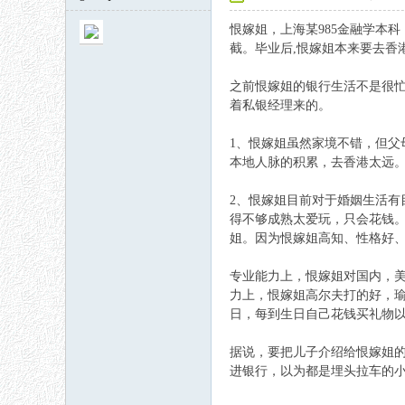
恨嫁姐，上海某985金融学本
截。毕业后,恨嫁姐本来要去香
之前恨嫁姐的银行生活不是很
着私银经理来的。
1、恨嫁姐虽然家境不错，但
秘
本地人脉的积累，去香港太远
2、恨嫁姐目前对于婚姻生活
得不够成熟太爱玩，只会花钱。
姐。因为恨嫁姐高知、性格好
专业能力上，恨嫁姐对国内，
力上，恨嫁姐高尔夫打的好，
日，每到生日自己花钱买礼物
网
据说，要把儿子介绍给恨嫁姐
进银行，以为都是埋头拉车的