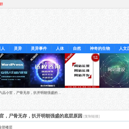
Q群
星人
灵异
灵异事件
人体
自然
神奇的生物
人文
品小官，尸骨无存，扒开明朝强盛的 ...
官，尸骨无存，扒开明朝强盛的底层原因
[复制链接]
全部楼层