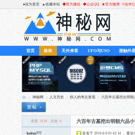
●设为首页
▲收藏本站
◆官方微信
◆公众QQ
★官方微博
©合作
首页
板块
天外来客
UFO与USO
接触外
神秘网
人文历史
惊人的考古发现
六百年古墓挖出明朝六
六百年古墓挖出明朝六品小
查看:
3139
|
回复:
0
神
»
›
›
›
haitao777
发表于 2019-8-9 01:43:34
|
显示