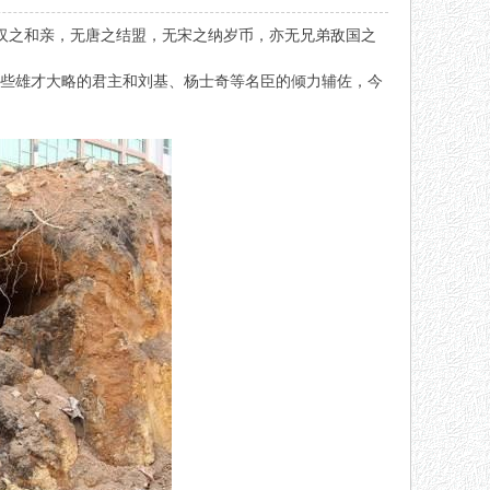
汉之和亲，无唐之结盟，无宋之纳岁币，亦无兄弟敌国之
这些雄才大略的君主和刘基、杨士奇等名臣的倾力辅佐，今