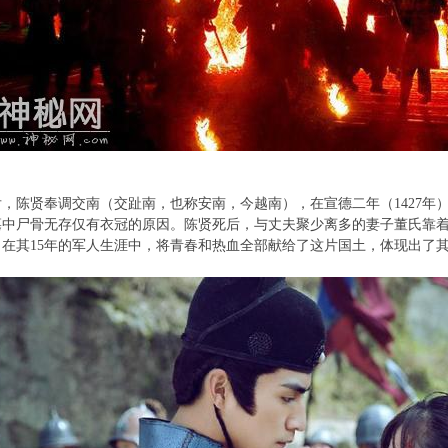
，陈贤奉调交南（交趾南，也称安南，今越南），在宣德二年（1427年
墓中尸骨无存仅有衣冠的原因。陈贤死后，与丈夫聚少离多的妻子董氏靠着
在其15年的军人生涯中，将青春和热血全部献给了这片国土，体现出了