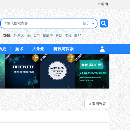
※帮助
帖子
搜
热搜:
外星人
ufo
灵异
鬼故事
科幻
水怪
僵尸
历史
魔术
大杂烩
科技与探索
索
返回列表