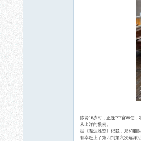
陈贤16岁时，正逢“中官奉使，
从出洋的惯例。
据《瀛涯胜览》记载，郑和船队
有幸赶上了第四到第六次远洋