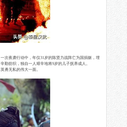
）一次夜袭行动中，年仅31岁的陈贤力战阵亡为国捐躯，埋
辛勤纺织，独自一人艰辛地将9岁的儿子抚养成人。
其英勇无私的伟大一面。