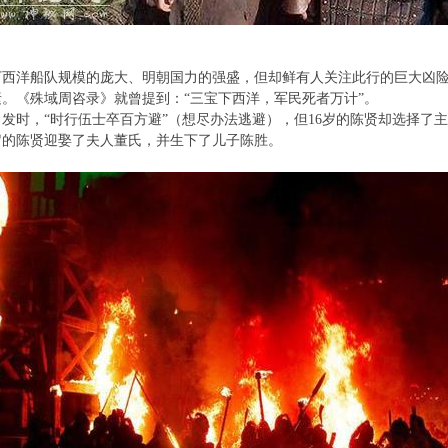
下西洋船队规模的庞大、明朝国力的强盛，但却鲜有人关注此行的巨大凶
。《殊域周咨录》就曾提到：“三宝下西洋，军民死者万计”。
发时，“时行伍士卒百方避”（想尽办法逃避），但16岁的陈贤却选择了
岁的陈贤迎娶了夫人董氏，并生下了儿子陈胜。