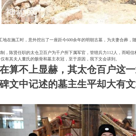
筑工地在施工时，意外挖出了一座距今600余年的明朝
古墓
，为夫妻合葬，
制，陈贤任职的太仓卫百户为千户所下属军官，管辖兵力112人，而昭
中仅有其夫人董氏的骸骨和墓主衣冠，至于原因，我下文会讲到。
在算不上显赫，其太仓百户这一
碑文中记述的墓主生平却大有文