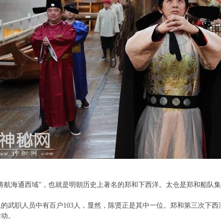
将航海通西域”，也就是明朝
历史
上著名的郑和下西洋。太仓是郑和船队集
的武职人员中有百户103人，显然，陈贤正是其中一位。郑和第三次下西洋（
活动。