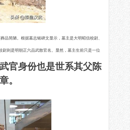
随葬品简陋。根据墓志铭碑文显示，墓主是大明昭信校尉、
信校尉则是明朝正六品武散官名。显然，墓主生前只是一位
武官身份也是世系其父陈
章。