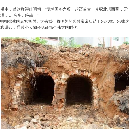
一书中，曾这样评价明朝：“我朝国势之尊，超迈前古，其驭北虏西蕃，无
谨……呜呼，盛哉！”
对明朝强盛的真实折射。过去我们将明朝的强盛常常归结于朱元璋、朱棣
武官讲起，通过小人物来见证那个伟大的时代。