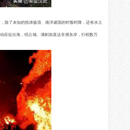
险，除了未知的惊涛骇浪、南洋诸国的时叛时降，还有水土
主动应征出海，经占城、满剌加直达非洲东岸，行程数万