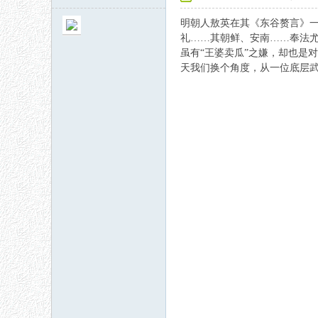
明朝人敖英在其《东谷赘言》
礼……其朝鲜、安南……奉法尤
虽有“王婆卖瓜”之嫌，却也是
天我们换个角度，从一位底层
秘
网