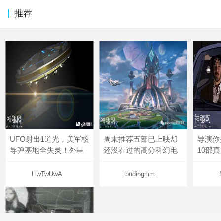
推荐
UFO射出1道光，美军核
周末推荐五部已上映却
导演你
导弹基地全失灵！外星
还没看过的高分科幻电
10部
LlwTwUwA
budingmm