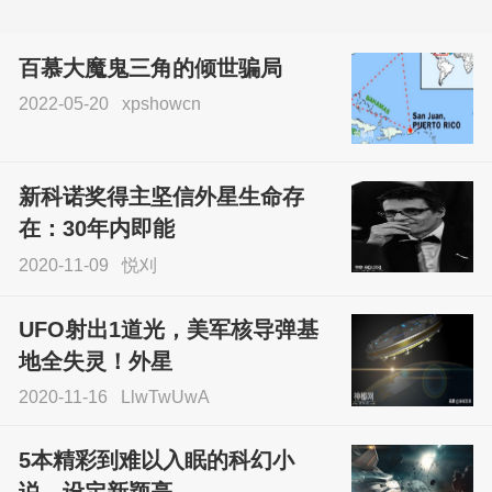
百慕大魔鬼三角的倾世骗局
2022-05-20
xpshowcn
尝试了各种见鬼方法却
不灵验？这就是原因！
新科诺奖得主坚信外星生命存
sskfn
在：30年内即能
2020-11-09
悦刈
UFO射出1道光，美军核导弹基
地全失灵！外星
2020-11-16
LlwTwUwA
5本精彩到难以入眠的科幻小
说，设定新颖亮