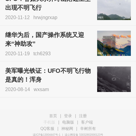
出现不明飞行
2020-11-12
hrwjngrxap
继华为后，国产操作系统又迎
来“神助攻”
2020-11-19
tch6293
美军曝光铁证：UFO不明飞行物
是真的！浑身
2020-08-14
wxsam
首页
|
登录
|
注册
手机版
|
电脑版
|
客户端
QQ客服
|
神秘网
|
辛树所有
滇ICP备13004447号-1
|
滇公网安备 53032802000123号