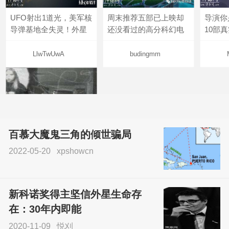
UFO射出1道光，美军核
周末推荐五部已上映却
导演你
导弹基地全失灵！外星
还没看过的高分科幻电
10部
LlwTwUwA
budingmm
百慕大魔鬼三角的倾世骗局
2022-05-20
xpshowcn
尝试了各种见鬼方法却
不灵验？这就是原因！
新科诺奖得主坚信外星生命存
sskfn
在：30年内即能
2020-11-09
悦刈