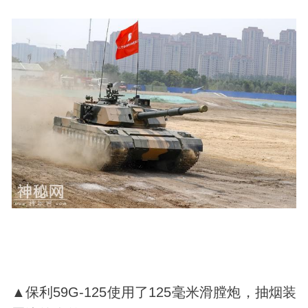
▲保利59G-125使用了125毫米滑膛炮，抽烟装