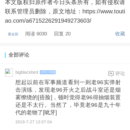
本文版权归原作者今日头条所有，如有侵权请
联系管理员删除，原文地址：https://www.touti
ao.com/a6715226291949273603/
阅读 6030
回复 20
收藏
看全部
全部评论
bigblackbird
小学二年级
评论
想起以前在军事频道看到一则老96实弹射
击演练，发现老96开火之后战斗室还是烟
雾缭绕的[捂脸]，顿时觉得老96得抽烟装置
还是不太行。当然了，毕竟老96是九十年
代的老物了[呲牙]
2019-7-27 13:07:04