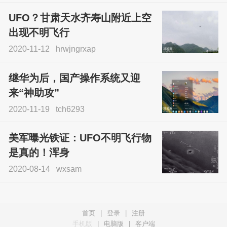
UFO？甘肃天水齐寿山附近上空
出现不明飞行
2020-11-12
hrwjngrxap
继华为后，国产操作系统又迎
来“神助攻”
2020-11-19
tch6293
美军曝光铁证：UFO不明飞行物
是真的！浑身
2020-08-14
wxsam
首页
|
登录
|
注册
手机版
|
电脑版
|
客户端