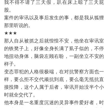
我不得不请了三天假，趴在床上晾了三天屁
股。
案件的审讯以及事后发生的事，都是我从狐狸
那里听说的。
★★★
那人自从被抓之后就惶惶不安，他坐在审讯室
的铁凳子上，好像全身长满了虱子似的，不停
地扭动
身体
，脑袋左顾右盼，一副坐立不安的
样子。
变态罪犯的人格很极端，在对抗警察方面也一
样，要么拒不交代顽抗到底，要么毫无抵抗直
接投降，这个人属于后者，审讯开始没半个小
时就全交代了。
他本身是一名重度沉迷的
灵异
事件爱好者，时