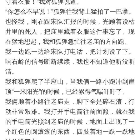
守着衣服！”我对狐狸说道。
“你怎么不早说！”狐狸往我背上猛拍了一巴掌。
也怪我，刚在跟宋队汇报的时候，光顾着说枯
井里的死人，把庙里藏着衣服这件事忘了。现
在猛地想起，我和狐狸急忙往老庙的方向跑。
我一边跑一边给宋队打电话，把计划说了下。
响石岭的信号断断续续，我也不知道他听没听
清。
我和狐狸爬了半座山，当我俩一路小跑冲到崖
顶“一米阳光”的时候，已经累得气喘吁吁了。
我俩顺着小路往老庙走，脚下全是碎石渣，行
动非常艰难。我打开手电筒往前面照，就在我
的手电筒光照到老庙的时候，地面上出现了一
个红色的圆滚滚的东西，四肢着地一跃一跃地