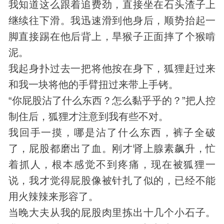
我知道这么跟着追费劲，直接坐在石头渣子上
继续往下滑。我迅速滑到他身后，顺势抬起一
脚直接踢在他后背上，旱猴子正面摔了个猴啃
泥。
我起身扑过去一把将他按在身下，狐狸赶过来
和我一块将他的手臂扭过来带上手铐。
“你屁股沾了什么东西？怎么黏乎乎的？”把人控
制住后，狐狸才注意到我有些不对。
我回手一摸，哪是沾了什么东西，裤子全破
了，屁股都磨出了血。刚才肾上腺素飙升，忙
着抓人，根本感觉不到疼痛，现在被狐狸一
说，我才觉得屁股像被针扎了似的，已经不能
用火辣辣来形容了。
当晚大夫从我的屁股肉里拣出十几个小石子。