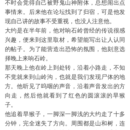
不时会觉得自己被野鬼山神附体，总想闹出点
事情来。后来他在论坛找到了归宿，可是他
发
现
自己讲的故事不受重视，也没人注意他。
大约是在半年前，他对响石岭曾经的传说很感
兴趣，便来到这里取材，希望能写出让人认同
的帖子。为了能营造出恐怖的氛围，他刻意选
择晚上来响石岭。
那天晚上他在岭上到处转，沿着小路走，不知
不觉就来到山岭沟，也就是我们发现尸体的地
方。他听见了呜咽的声音，沿着声音发出的方
向走，然后他就看到了红色的圆滚滚的旱猴
子。
他追着旱猴子，一脚深一脚浅的大约走了十多
分钟，完全迷失了方向。周围都是山和树，连