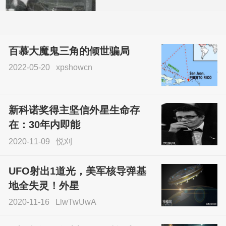
百慕大魔鬼三角的倾世骗局
2022-05-20
xpshowcn
尝试了各种见鬼方法却
不灵验？这就是原因！
新科诺奖得主坚信外星生命存
sskfn
在：30年内即能
2020-11-09
悦刈
UFO射出1道光，美军核导弹基
地全失灵！外星
2020-11-16
LlwTwUwA