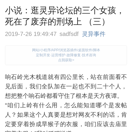
小说：逛灵异论坛的三个女孩，
死在了废弃的刑场上 （三）
2019-7-26 19:49:47
sadfsdf
灵异事件
网站/小程序/APP/浏览器插件/桌面软件/脚本
定制开发·运营维护·故障修复·技术咨询
点我获取>
响石岭光木栈道就有四公里长，站在前面看不
见后面，我们全队加在一起也不到二十个人，
想把整个响石岭都看守住了根本是天方夜谭。
“咱们上岭有什么用，怎么能知道哪个是发帖
人？如果这个人真要是想对网友不利的话，肯
定要穿着扮成旱猴子的衣服，咱们应该去庙里