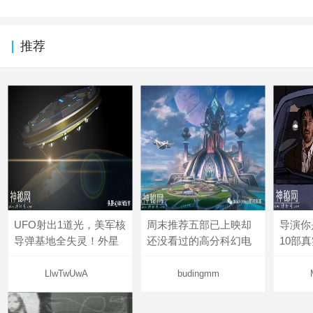
推荐
UFO射出1道光，美军核
周末推荐五部已上映却
导演你
导弹基地全失灵！外星
还没看过的高分科幻电
10部
LlwTwUwA
budingmm