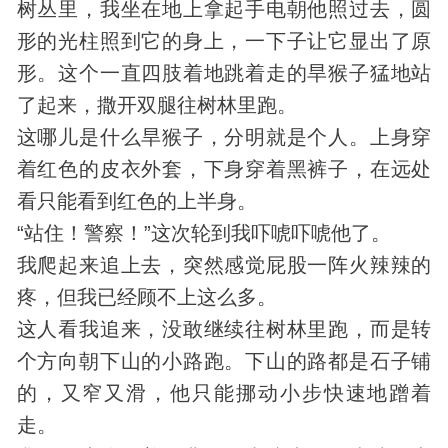
树丛里，我坐在地上拿起手电朝他照过去，圆
形的光柱照到它的身上，一下子让它显出了原
形。这个一直四肢着地跳着走的旱猴子猛地站
了起来，撒开双腿往树林里跑。
这哪儿是什么旱猴子，分明就是个人。上身穿
着红色的皮衣外套，下身穿着黑裤子，在远处
看只能看到红色的上半身。
“站住！警察！”这次轮到我吓唬吓唬他了。
我爬起来追上去，突然感觉屁股一阵火辣辣的
疼，但我已经顾不上这么多。
这人看我追来，没敢继续往树林里跑，而是转
个方向朝下山的小路跑。下山的路都是石子铺
的，又窄又滑，他只能挪动小步快速地蹭着
走。