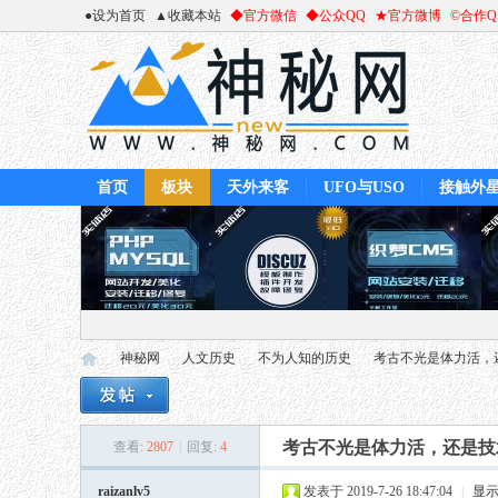
●设为首页
▲收藏本站
◆官方微信
◆公众QQ
★官方微博
©合作
首页
板块
天外来客
UFO与USO
接触外
神秘网
人文历史
不为人知的历史
考古不光是体力活，还
考古不光是体力活，还是技
查看:
2807
|
回复:
4
神
»
›
›
›
raizanlv5
发表于 2019-7-26 18:47:04
|
显