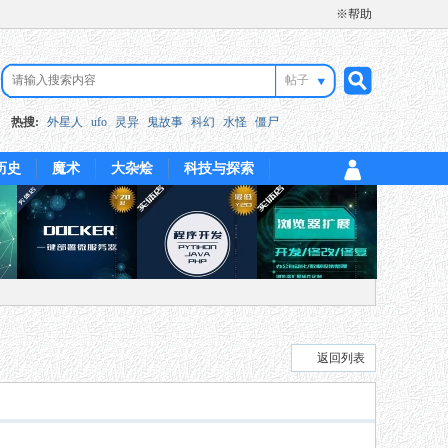
※帮助
帖子
搜
热搜:
外星人
ufo
灵异
鬼故事
科幻
水怪
僵尸
历史
魔术
大杂烩
科技与探索
索
返回列表