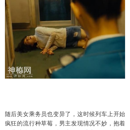
随后美女乘务员也变异了，这时候列车上开始
疯狂的流行种草莓，男主发现情况不妙，抱着