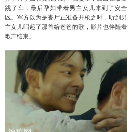
跳了车，最后孕妇带着男主女儿来到了安全
区。军方以为是丧尸正准备开枪之时，听到男
主女儿唱起了那首给爸爸的歌，影片也伴随着
歌声结束。