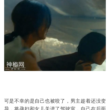
可是不幸的是自己也被咬了，男主趁着还没变
异，将孕妇和女儿关进了驾驶室，自己在后面