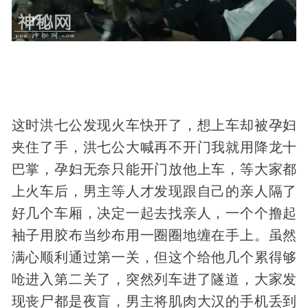
这时洪七公发现火车快开了，想上车却被孕妇
夹住了手，洪七公大喊再不开门我就用降龙十
巴掌，孕妇无奈只能开门放他上车，等大家都
上火车后，男主等人才发现跟自己的亲人隔了
好几个车厢，决定一起去找亲人，一个个撸起
袖子用胶布当纱布用一圈圈地缠在手上。虽然
满心顺利通过第一关，但这个给他几个累得够
呛进入第二关了，突然列车进了隧道，大家发
现丧尸都是夜盲，男主将肌肉大汉的手机丢到