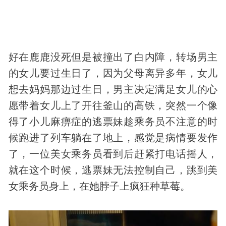
好在鹿鹿没死但是被撞出了白内障，转场男主
的女儿要过生日了，因为父母离异多年，女儿
想去妈妈那边过生日，男主决定满足女儿的心
愿带着女儿上了开往釜山的高铁，突然一个像
得了小儿麻痹症的逃票妹趁乘务员不注意的时
候跑进了列车躺在了地上，感觉是病情要发作
了，一位美女乘务员看到后赶紧打电话摇人，
就在这个时候，逃票妹无法控制自己，跳到美
女乘务员身上，在她脖子上疯狂种草莓。