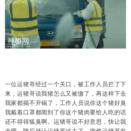
一位运猪哥经过一个关口，被工作人员拦了下
来，运猪哥说我猪怎么又被缴了，再这样下去
我家都揭不开锅了，工作人员说你这个猪好臭
我戴着口罩都闻到了你这个猪肉要给人吃的话
还不得得狐臭啊。运猪哥说不好意思，快让我