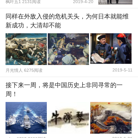
基地
枫叶五1 2131阅读
2019-4-20
同样在外敌入侵的危机关头，为何日本就能维
新成功，大清却不能
2019-5-11
月光情人 6275阅读
接下来一周，将是中国历史上非同寻常的一
周！