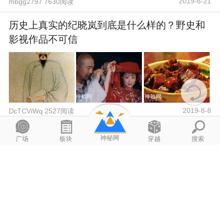
2019-6-21
mbgg2797 7630阅读
历史上真实的纪晓岚到底是什么样的？野史和
影视作品不可信
2019-8-8
DcTCViWq 2527阅读
1973军方看见秦始皇怎么回事？传闻秦始皇实
神秘网
广场
板块
穿越
搜索
现了“长生不老”？