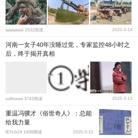
2025-3-14
lalalalalal 2332阅读
河南一女子40年没睡过觉，专家监控48小时之
后，终于揭开真相
2025-3-13
softnews 3742阅读
重温冯骥才《俗世奇人》：总能
给我力量
lEYrJxUf 1498阅读
2025-3-10