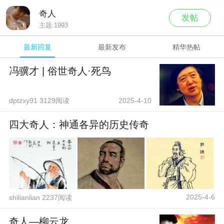
奇人
发帖
主题:
1993
最新回复
最新发布
精华热帖
冯骥才 | 俗世奇人·死鸟
dptzxy91 3129阅读
2025-4-10
四大奇人：神通各异的历史传奇
2025-4-6
shilianlian 2237阅读
奇人—柳云龙