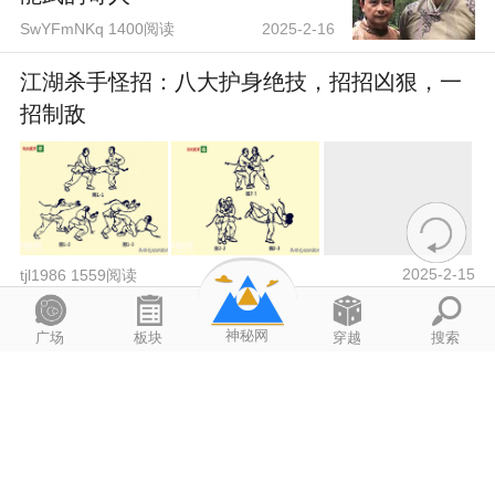
SwYFmNKq 1400阅读
2025-2-16
江湖杀手怪招：八大护身绝技，招招凶狠，一
招制敌
2025-2-15
tjl1986 1559阅读
80年代，河北村庄的一口枯井总出怪事，专家
神秘网
广场
板块
穿越
搜索
考证：此乃千年帝陵