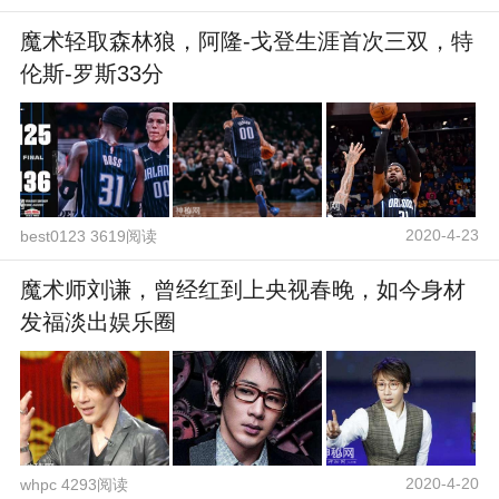
魔术轻取森林狼，阿隆-戈登生涯首次三双，特
伦斯-罗斯33分
2020-4-23
best0123 3619阅读
魔术师刘谦，曾经红到上央视春晚，如今身材
发福淡出娱乐圈
2020-4-20
whpc 4293阅读