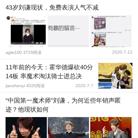
43岁刘谦现状，免费表演人气不减
2020-7-12
aglw100 3729阅读
11年前的今天：霍华德爆砍40分
14板 率魔术淘汰骑士进总决
jianshenyi 4025阅读
2020-7-7
“中国第一魔术师”刘谦，为何近些年销声匿
迹？他现状如何