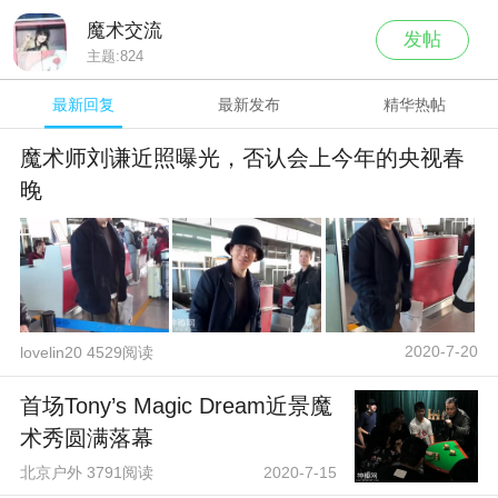
魔术交流
发帖
主题:
824
最新回复
最新发布
精华热帖
魔术师刘谦近照曝光，否认会上今年的央视春
晚
2020-7-20
lovelin20 4529阅读
首场Tony’s Magic Dream近景魔
术秀圆满落幕
北京户外 3791阅读
2020-7-15