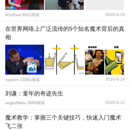
2020-6-19
fiOcEswi 9561阅读
在世界网络上广泛流传的5个知名魔术背后的真
相
2020-6-14
xyqxlcn 13381阅读
刘谦：童年的奇迹先生
2020-6-12
aogkxfbkku 3685阅读
魔术教学：掌握三个关键技巧，快速入门魔术
飞二张