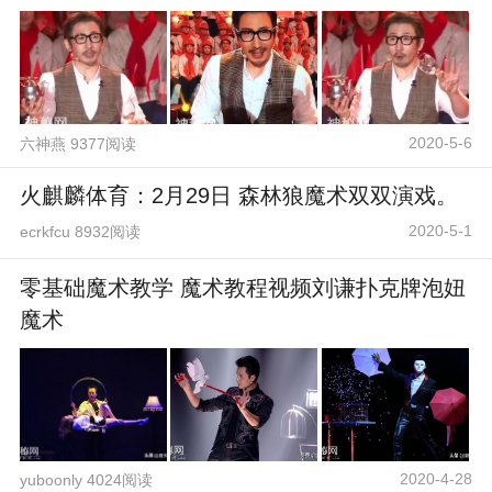
2020-5-6
六神燕 9377阅读
火麒麟体育：2月29日 森林狼魔术双双演戏。
2020-5-1
ecrkfcu 8932阅读
零基础魔术教学 魔术教程视频刘谦扑克牌泡妞
魔术
2020-4-28
yuboonly 4024阅读