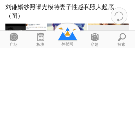
刘谦婚纱照曝光模特妻子性感私照大起底
（图）
神秘网
广场
板块
穿越
搜索
2020-3-28
lizi111222 3396阅读
没有退役球衣的3支球队，前两支可以理解，魔
术队为何也在其中
2020-3-23
霹雳星空 5009阅读