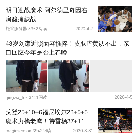
明日迎战魔术 阿尔德里奇因右
肩酸痛缺战
托管服务器 3362阅读
2020-4-7
43岁刘谦近照面容憔悴！皮肤暗黄认不出，亲
口回应今年是否上春晚
2020-4-5
qingwa_fox 3411阅读
戈登25+10+6福尼埃尔28+5+5
魔术力擒老鹰！特雷杨37+11
magicseason 3942阅读
2020-3-31