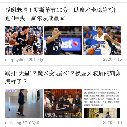
感谢老鹰！罗斯单节19分，助魔术坐稳第7并
迎4巨头，富尔茨成赢家
2020-4-15
murphydog 4291阅读
跪拜“天皇”？魔术变“骗术”？换壶风波后的刘谦
怎样了？
2020-4-13
mrjixiang 5710阅读