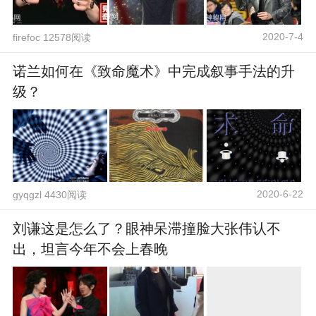
2020-7-4
firefoc 12578阅读
诺兰如何在《致命魔术》中完成叙事手法的升
级？
2020-6-22
gyqgzl 4430阅读
刘谦这是怎么了？眼神呆滞撞脸大张伟认不
出，坦言今年不会上春晚