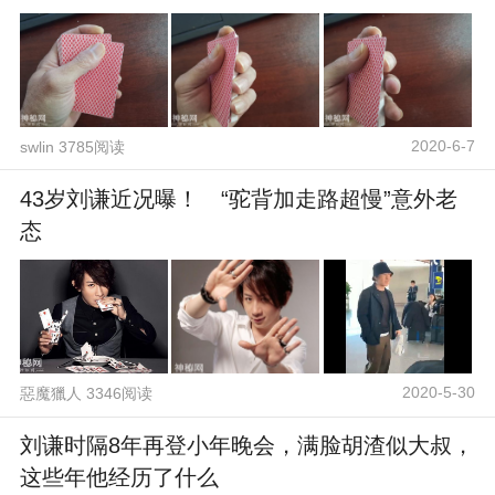
2020-6-7
swlin 3785阅读
43岁刘谦近况曝！ “驼背加走路超慢”意外老
态
2020-5-30
惡魔獵人 3346阅读
刘谦时隔8年再登小年晚会，满脸胡渣似大叔，
这些年他经历了什么