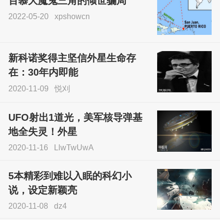
百慕大魔鬼三角的倾世骗局
2022-05-20
xpshowcn
尝试了各种见鬼方法却
不灵验？这就是原因！
新科诺奖得主坚信外星生命存
sskfn
在：30年内即能
2020-11-09
悦刈
UFO射出1道光，美军核导弹基
地全失灵！外星
2020-11-16
LlwTwUwA
5本精彩到难以入眠的科幻小
说，设定新颖亮
2020-11-08
dz4