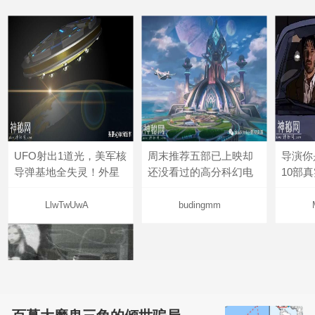
UFO射出1道光，美军核
周末推荐五部已上映却
导演你
导弹基地全失灵！外星
还没看过的高分科幻电
10部
LlwTwUwA
budingmm