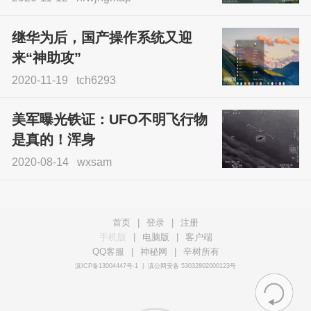
继华为后，国产操作系统又迎
来“神助攻”
2020-11-19
tch6293
美军曝光铁证：UFO不明飞行物
是真的！浑身
2020-08-14
wxsam
首页
|
登录
|
注册
手机版
|
电脑版
|
客户端
QQ客服
|
神秘网
|
辛树所有
滇ICP备13004447号-1
|
滇公网安备 53032802000123号