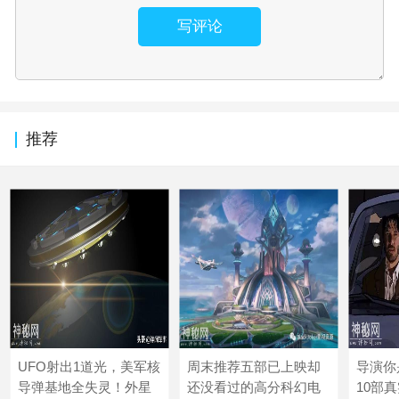
写评论
推荐
UFO射出1道光，美军核
周末推荐五部已上映却
导演你
导弹基地全失灵！外星
还没看过的高分科幻电
10部