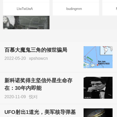
LlwTwUwA
budingmm
百慕大魔鬼三角的倾世骗局
2022-05-20
xpshowcn
尝试了各种见鬼方法却
不灵验？这就是原因！
新科诺奖得主坚信外星生命存
sskfn
在：30年内即能
2020-11-09
悦刈
UFO射出1道光，美军核导弹基