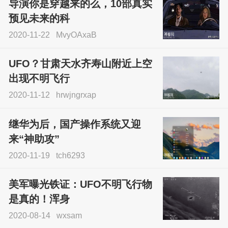
导演你是穿越来的么，10部真实
预见未来的科
2020-11-22
MvyOAxaB
UFO？甘肃天水齐寿山附近上空
出现不明飞行
2020-11-12
hrwjngrxap
继华为后，国产操作系统又迎
来“神助攻”
2020-11-19
tch6293
美军曝光铁证：UFO不明飞行物
是真的！浑身
2020-08-14
wxsam