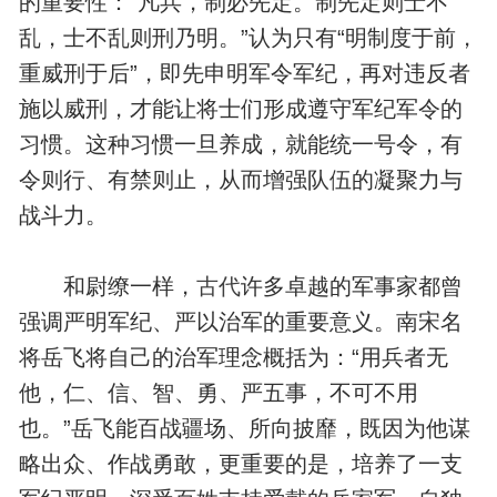
的重要性：“凡兵，制必先定。制先定则士不
乱，士不乱则刑乃明。”认为只有“明制度于前，
重威刑于后”，即先申明军令军纪，再对违反者
施以威刑，才能让将士们形成遵守军纪军令的
习惯。这种习惯一旦养成，就能统一号令，有
令则行、有禁则止，从而增强队伍的凝聚力与
战斗力。
和尉缭一样，
古代
许多卓越的军事家都曾
强调严明军纪、严以治军的重要意义。南宋名
将岳飞将自己的治军理念概括为：“用兵者无
他，仁、信、智、勇、严五事，不可不用
也。”岳飞能百战疆场、所向披靡，既因为他谋
略出众、作战勇敢，更重要的是，培养了一支