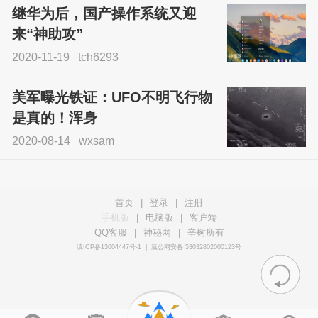
继华为后，国产操作系统又迎
来“神助攻”
2020-11-19
tch6293
美军曝光铁证：UFO不明飞行物
是真的！浑身
2020-08-14
wxsam
首页
|
登录
|
注册
手机版
|
电脑版
|
客户端
QQ客服
|
神秘网
|
辛树所有
滇ICP备13004447号-1
|
滇公网安备 53032802000123号