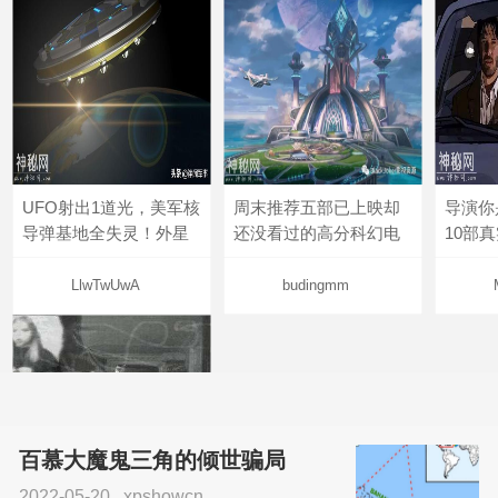
UFO射出1道光，美军核
周末推荐五部已上映却
导演你
导弹基地全失灵！外星
还没看过的高分科幻电
10部
LlwTwUwA
budingmm
百慕大魔鬼三角的倾世骗局
2022-05-20
xpshowcn