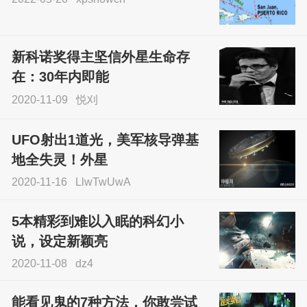
尝试了各种见鬼方法却
不灵验？这就是原因！
新科诺奖得主坚信外星生命存
sskfn
在：30年内即能
2020-11-09
悦刈
UFO射出1道光，美军核导弹基
地全失灵！外星
2020-11-16
LlwTwUwA
5本精彩到难以入眠的科幻小
说，设定新颖亮
2020-11-08
dz4
能看见鬼的7种方法，你敢尝试