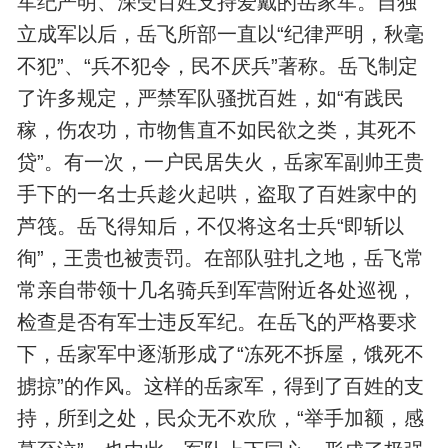
军纪严明、深受百姓支持爱戴的岳家军。自独
立成军以后，岳飞所部一直以“纪律严明，秋毫
不犯”、“兵不犯令，民不厌兵”著称。岳飞制定
了许多规定，严禁军队骚扰百姓，如“有践民
稼，伤农功，市物售直不如民欲之类，其死不
贷”。有一次，一户民居失火，岳家军副帅王贵
手下的一名士兵趁火起哄，盗取了百姓家中的
芦筏。岳飞得知后，不仅将这名士兵“即斩以
徇”，王贵也被责罚。在部队驻扎之地，岳飞常
常亲自带领十几名骑兵到军营附近各处巡视，
检查是否有军士违反军纪。在岳飞的严格要求
下，岳家军中逐渐形成了“冻死不拆屋，饿死不
掳掠”的作风。这样的岳家军，得到了百姓的支
持，所到之处，民众无不欢欣，“举手加额，感