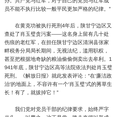
办。共产党与红军，对于自己的党员与红军成
员不能不执行比较一般平民更加严格的纪律。”
在黄克功被执行死刑4年后，陕甘宁边区又
查处了肖玉璧贪污案——这名身上留有几十处
伤痕的老红军，在担任陕甘宁边区清涧县张家
畔税务分局局长期间，无视法纪，滥用职权，
甚至把根据地奇缺的粮油偷偷倒卖出去牟利。1
941年底，陕甘宁边区高等法院依法判处肖玉璧
死刑。《解放日报》就此发表评论：“在‘廉洁政
治’的地面上，不容许有一个‘肖玉璧’式的莠草生
长！有了，就拔掉它！”
我们党对党员干部的纪律要求，始终严字