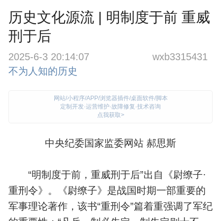
历史文化源流 | 明制度于前 重威
刑于后
2025-6-3 20:14:07
wxb3315431
不为人知的历史
网站/小程序/APP/浏览器插件/桌面软件/脚本
定制开发·运营维护·故障修复·技术咨询
点我获取>
中央纪委国家监委网站 郝思斯
“明制度于前，重威刑于后”出自《尉缭子·
重刑令》。《尉缭子》是战国时期一部重要的
军事理论著作，该书“重刑令”篇着重强调了军纪