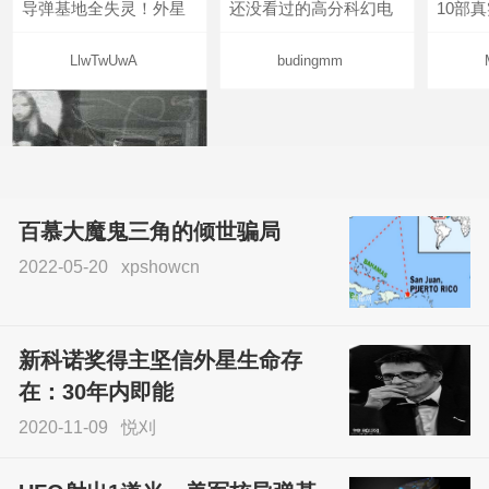
导弹基地全失灵！外星
还没看过的高分科幻电
10部
LlwTwUwA
budingmm
百慕大魔鬼三角的倾世骗局
2022-05-20
xpshowcn
尝试了各种见鬼方法却
不灵验？这就是原因！
新科诺奖得主坚信外星生命存
sskfn
在：30年内即能
2020-11-09
悦刈