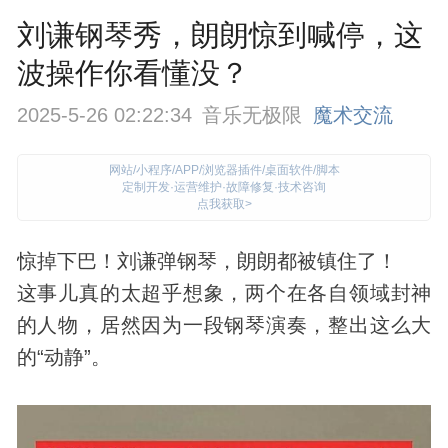
刘谦钢琴秀，朗朗惊到喊停，这
波操作你看懂没？
2025-5-26 02:22:34
音乐无极限
魔术交流
网站/小程序/APP/浏览器插件/桌面软件/脚本
定制开发·运营维护·故障修复·技术咨询
点我获取>
惊掉下巴！刘谦弹钢琴，朗朗都被镇住了！
这事儿真的太超乎想象，两个在各自领域封神
的人物，居然因为一段钢琴演奏，整出这么大
的“动静”。