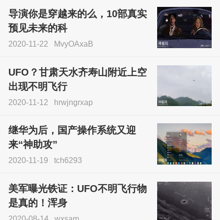
导演你是穿越来的么，10部真实
预见未来的科
2020-11-22
MvyOAxaB
UFO？甘肃天水齐寿山附近上空
出现不明飞行
2020-11-12
hrwjngrxap
继华为后，国产操作系统又迎
来“神助攻”
2020-11-19
tch6293
美军曝光铁证：UFO不明飞行物
是真的！浑身
2020-08-14
wxsam