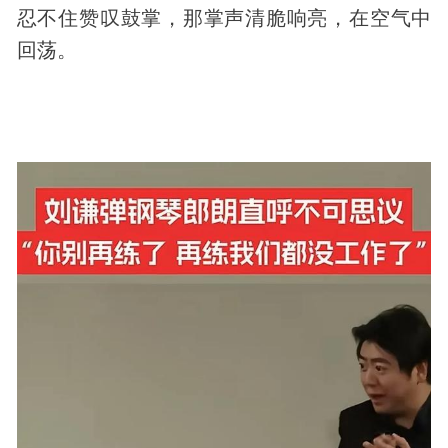
忍不住赞叹鼓掌，那掌声清脆响亮，在空气中
回荡。