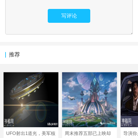
写评论
推荐
UFO射出1道光，美军核
周末推荐五部已上映却
导演你