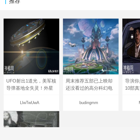
推荐
UFO射出1道光，美军核
周末推荐五部已上映却
导演你
导弹基地全失灵！外星
还没看过的高分科幻电
10部
LlwTwUwA
budingmm