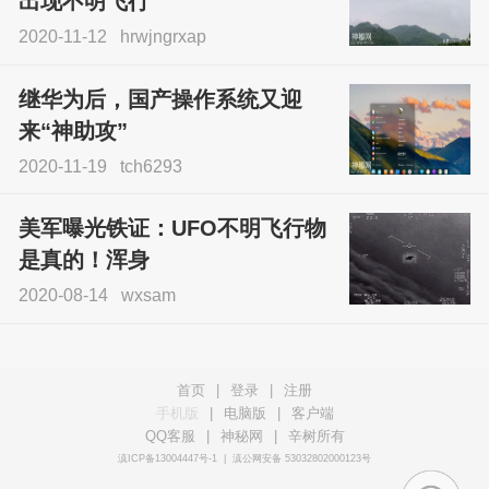
出现不明飞行
2020-11-12
hrwjngrxap
继华为后，国产操作系统又迎
来“神助攻”
2020-11-19
tch6293
美军曝光铁证：UFO不明飞行物
是真的！浑身
2020-08-14
wxsam
首页
|
登录
|
注册
手机版
|
电脑版
|
客户端
QQ客服
|
神秘网
|
辛树所有
滇ICP备13004447号-1
|
滇公网安备 53032802000123号