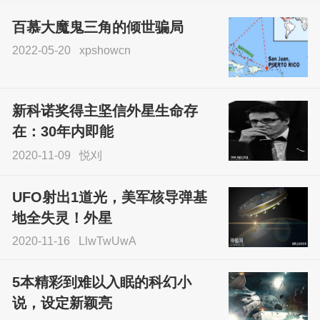
百慕大魔鬼三角的倾世骗局
2022-05-20
xpshowcn
尝试了各种见鬼方法却
不灵验？这就是原因！
新科诺奖得主坚信外星生命存
sskfn
在：30年内即能
2020-11-09
悦刈
UFO射出1道光，美军核导弹基
地全失灵！外星
2020-11-16
LlwTwUwA
5本精彩到难以入眠的科幻小
说，设定新颖亮