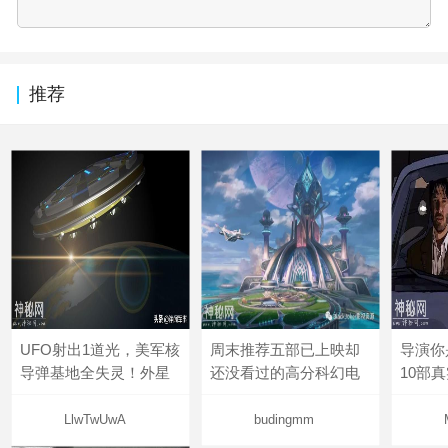
推荐
UFO射出1道光，美军核
周末推荐五部已上映却
导演你
导弹基地全失灵！外星
还没看过的高分科幻电
10部
LlwTwUwA
budingmm