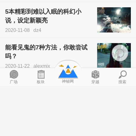
5本精彩到难以入眠的科幻小
说，设定新颖亮
2020-11-08
dz4
能看见鬼的7种方法，你敢尝试
吗？
2020-11-22
alexmix
神秘网
广场
板块
穿越
搜索
周末推荐五部已上映却还没看过
的高分科幻电
2020-11-16
budingmm
导演你是穿越来的么，10部真实
预见未来的科