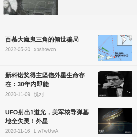
百慕大魔鬼三角的倾世骗局
2022-05-20
xpshowcn
尝试了各种见鬼方法却
不灵验？这就是原因！
新科诺奖得主坚信外星生命存
sskfn
在：30年内即能
2020-11-09
悦刈
UFO射出1道光，美军核导弹基
地全失灵！外星
2020-11-16
LlwTwUwA