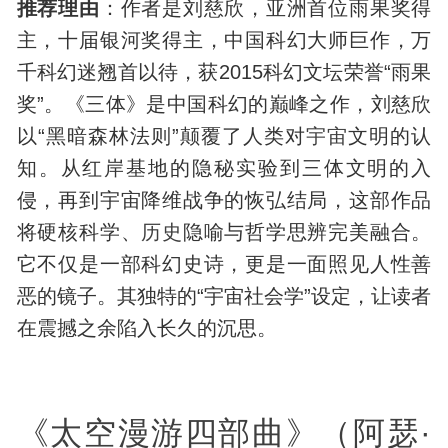
推荐理由
：作者是刘慈欣，亚洲首位雨果奖得
主，十届银河奖得主，中国科幻大师巨作，万
千科幻迷翘首以待，获2015科幻文坛荣誉“雨果
奖”。《三体》是中国科幻的巅峰之作，刘慈欣
以“黑暗森林法则”颠覆了人类对
宇宙
文明的认
知。从红岸基地的隐秘实验到三体文明的入
侵，再到宇宙降维战争的恢弘结局，这部作品
将硬核科学、
历史
隐喻与哲学思辨完美融合。
它不仅是一部科幻史诗，更是一面照见人性善
恶的镜子。其独特的“宇宙社会学”设定，让读者
在震撼之余陷入长久的沉思。
《太空漫游四部曲》（阿瑟·