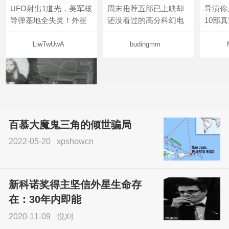
UFO射出1道光，美军核
周末推荐五部已上映却
导演你
导弹基地全失灵！外星
还没看过的高分科幻电
10部
LlwTwUwA
budingmm
百慕大魔鬼三角的倾世骗局
2022-05-20
xpshowcn
尝试了各种见鬼方法却
不灵验？这就是原因！
新科诺奖得主坚信外星生命存
sskfn
在：30年内即能
2020-11-09
悦刈