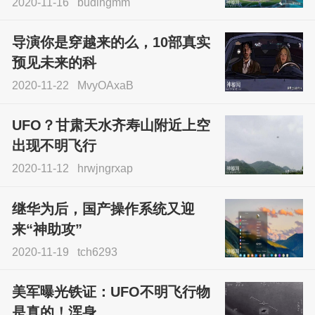
2020-11-16
budingmm
导演你是穿越来的么，10部真实
预见未来的科
2020-11-22
MvyOAxaB
UFO？甘肃天水齐寿山附近上空
出现不明飞行
2020-11-12
hrwjngrxap
继华为后，国产操作系统又迎
来“神助攻”
2020-11-19
tch6293
美军曝光铁证：UFO不明飞行物
是真的！浑身