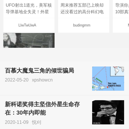
UFO射出1道光，美军核
周末推荐五部已上映却
导演你
导弹基地全失灵！外星
还没看过的高分科幻电
10部
LlwTwUwA
budingmm
百慕大魔鬼三角的倾世骗局
2022-05-20
xpshowcn
尝试了各种见鬼方法却
不灵验？这就是原因！
新科诺奖得主坚信外星生命存
sskfn
在：30年内即能
2020-11-09
悦刈