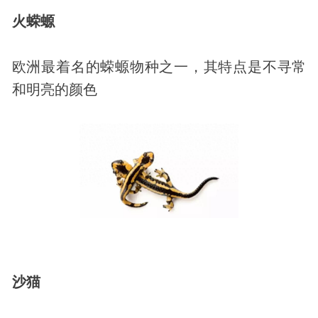
火蝾螈
欧洲最着名的蝾螈物种之一，其特点是不寻常
和明亮的颜色
沙猫