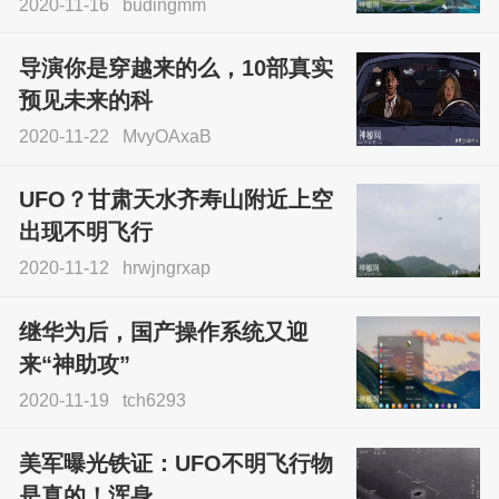
2020-11-16
budingmm
导演你是穿越来的么，10部真实
预见未来的科
2020-11-22
MvyOAxaB
UFO？甘肃天水齐寿山附近上空
出现不明飞行
2020-11-12
hrwjngrxap
继华为后，国产操作系统又迎
来“神助攻”
2020-11-19
tch6293
美军曝光铁证：UFO不明飞行物
是真的！浑身