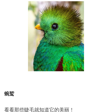
蜿鹫
看看那些睫毛就知道它的美丽！