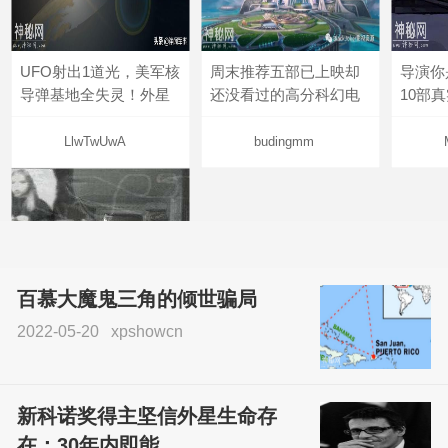
UFO射出1道光，美军核
周末推荐五部已上映却
导演你
导弹基地全失灵！外星
还没看过的高分科幻电
10部
LlwTwUwA
budingmm
百慕大魔鬼三角的倾世骗局
2022-05-20
xpshowcn
尝试了各种见鬼方法却
不灵验？这就是原因！
新科诺奖得主坚信外星生命存
sskfn
在：30年内即能