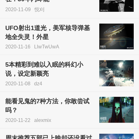
2020-11-09
悦刈
UFO射出1道光，美军核导弹基
地全失灵！外星
2020-11-16
LlwTwUwA
5本精彩到难以入眠的科幻小
说，设定新颖亮
2020-11-08
dz4
能看见鬼的7种方法，你敢尝试
吗？
2020-11-22
alexmix
周末推荐五部已上映却还没看过