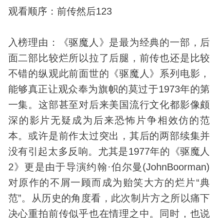
观看顺序：前传然后123
入榜理由：《驱魔人》是最为经典的一部，后
面二部比较烂所以拉了后腿，前传也还是比较
不错的纵观此前面世的《驱魔人》系列电影，
能够真正让观众奉为旗帜的莫过于1973年的第
一集。这部甚至对后来美国流行文化都影像颇
深的影片无疑成为后来
恐怖片
争相效仿的范
本。或许是前作太过突出，其后的两部续集并
没有引起太多反响。尤其是1977年的《驱魔人
2》更是由于导演约翰·伯尔曼(JohnBoorman)
对原作的不屑一顾而成为贻笑大方的烂片“典
范”。从
历史
的角度看，此次制片方之所以痛下
决心重拍前传似乎也在情理之中。同时，也说