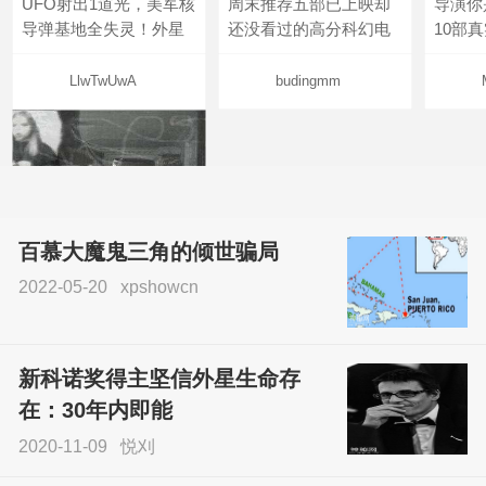
UFO射出1道光，美军核
周末推荐五部已上映却
导演你
导弹基地全失灵！外星
还没看过的高分科幻电
10部
LlwTwUwA
budingmm
百慕大魔鬼三角的倾世骗局
2022-05-20
xpshowcn
尝试了各种见鬼方法却
不灵验？这就是原因！
新科诺奖得主坚信外星生命存
sskfn
在：30年内即能
2020-11-09
悦刈