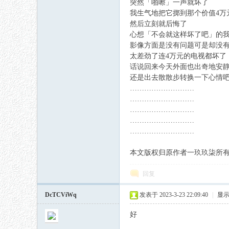
突然「啪嚓」一声就坏了
我生气地把它掷到那个价值4万
然后立刻就后悔了
心想「不会就这样坏了吧」的
影像方面是没有问题可是却没
太差劲了连4万元的电视都坏了
话说回来今天外面也出奇地安
还是出去散散步转换一下心情
………………………
………………………
………………………
………………………
………………………
本文版权归原作者一玖玖柒所有，如有侵权请
回复
DcTCViWq
发表于 2023-3-23 22:09:40
|
显
好