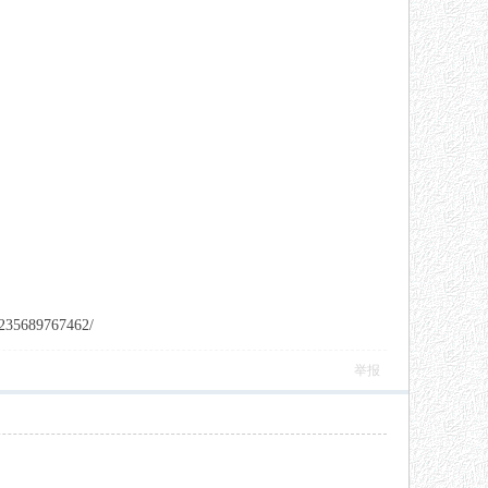
89767462/
举报