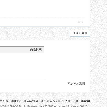
举报
返回列表
高级模式
本版积分规则
手机版
|
滇ICP备13004447号-1
|
滇公网安备53032802000133号
|
神秘网
MT+8, 2026-8-7 10:19
, Processed in 0.272900 second(s), 19 queries , Gzip On.