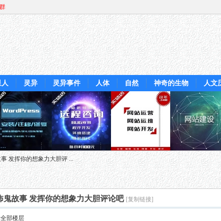
Q群
星人
灵异
灵异事件
人体
自然
神奇的生物
人文
 发挥你的想象力大胆评 ...
怖鬼故事 发挥你的想象力大胆评论吧
[复制链接]
示全部楼层