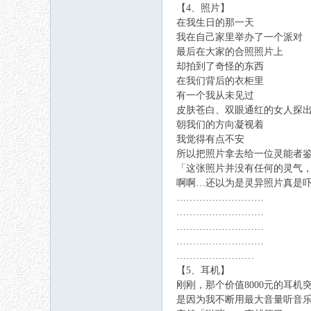
【4、照片】
在我生日的那一天
我在自己家里举办了一个派对
最后在大家的合照照片上
却拍到了奇怪的东西
在我们背后的衣柜里
有一个我从未见过
皮肤苍白、双眼通红的女人探
朝我们的方向凝视着
我觉得有点不安
所以把照片拿去给一位灵能者
「这张照片并没有任何的灵气
啊啊…还以为是灵异照片真是
………………………
………………………
………………………
………………………
……………………
【5、耳机】
刚刚，那个价值8000元的耳机
是因为我不断用最大音量听音乐