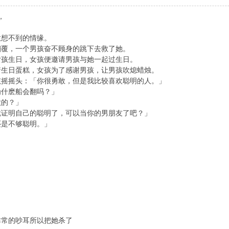
，
意想不到的情缘。
翻覆，一个男孩奋不顾身的跳下去救了她。
女孩生日，女孩便邀请男孩与她一起过生日。
着生日蛋糕，女孩为了感谢男孩，让男孩吹熄蜡烛。
孩摇摇头：「你很勇敢，但是我比较喜欢聪明的人。」
为什麽船会翻吗？」
做的？」
就证明自己的聪明了，可以当你的男朋友了吧？」
还是不够聪明。」
非常的吵耳所以把她杀了