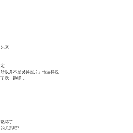
出头来
鉴定
，所以并不是
灵异
照片」他这样说
吓了我一跳呢…
突然坏了
的关系吧?