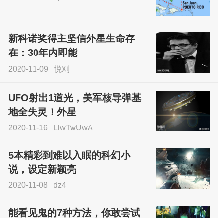
尝试了各种见鬼方法却
不灵验？这就是原因！
新科诺奖得主坚信外星生命存
sskfn
在：30年内即能
2020-11-09
悦刈
UFO射出1道光，美军核导弹基
地全失灵！外星
2020-11-16
LlwTwUwA
5本精彩到难以入眠的科幻小
说，设定新颖亮
2020-11-08
dz4
能看见鬼的7种方法，你敢尝试