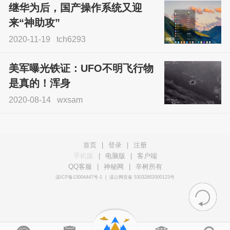
继华为后，国产操作系统又迎
来“神助攻”
2020-11-19
tch6293
美军曝光铁证：UFO不明飞行物
是真的！浑身
2020-08-14
wxsam
首页
|
登录
|
注册
手机版
|
电脑版
|
客户端
QQ客服
|
神秘网
|
辛树所有
滇ICP备13004447号-1
|
滇公网安备 53032802000123号