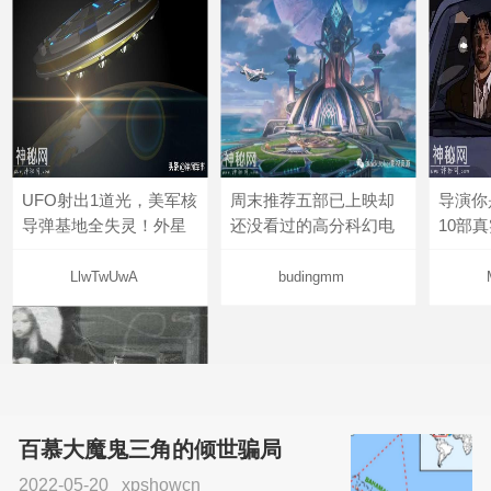
UFO射出1道光，美军核
周末推荐五部已上映却
导演你
导弹基地全失灵！外星
还没看过的高分科幻电
10部
LlwTwUwA
budingmm
百慕大魔鬼三角的倾世骗局
2022-05-20
xpshowcn