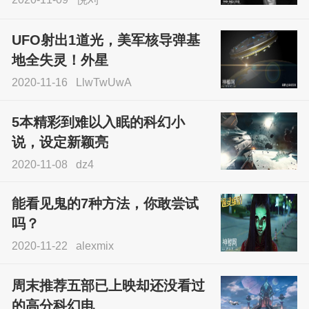
UFO射出1道光，美军核导弹基
地全失灵！外星
2020-11-16
LlwTwUwA
5本精彩到难以入眠的科幻小
说，设定新颖亮
2020-11-08
dz4
能看见鬼的7种方法，你敢尝试
吗？
2020-11-22
alexmix
周末推荐五部已上映却还没看过
的高分科幻电