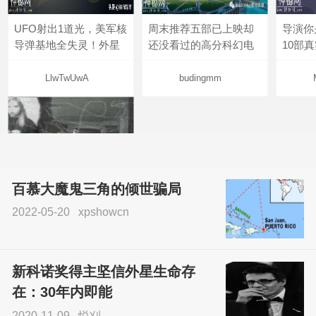
UFO射出1道光，美军核
周末推荐五部已上映却
导演你
导弹基地全失灵！外星
还没看过的高分科幻电
10部
LlwTwUwA
budingmm
百慕大魔鬼三角的倾世骗局
2022-05-20
xpshowcn
尝试了各种见鬼方法却
不灵验？这就是原因！
新科诺奖得主坚信外星生命存
sskfn
在：30年内即能
2020-11-09
悦刈