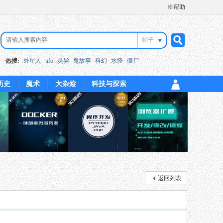
※帮助
帖子
搜
热搜:
外星人
ufo
灵异
鬼故事
科幻
水怪
僵尸
历史
魔术
大杂烩
科技与探索
索
返回列表