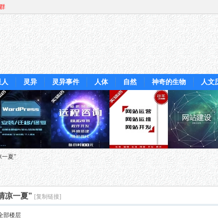
Q群
星人
灵异
灵异事件
人体
自然
神奇的生物
人文
凉一夏”
清凉一夏”
[复制链接]
全部楼层