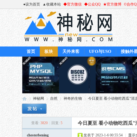
●设为首页
▲收藏本站
◆官方微信
◆公众QQ
★官方微博
©合作
首页
板块
天外来客
UFO与USO
接触外
神秘网
自然
神奇的生物
今日夏至 看小动物吃西瓜“清
今日夏至 看小动物吃西瓜“
查看:
3820
|
回复:
5
神
»
›
›
›
chesterbening
发表于 2023-1-6 00:55:54
|
显示