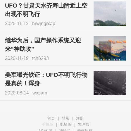
UFO？甘肃天水齐寿山附近上空
出现不明飞行
2020-11-12
hrwjngrxap
继华为后，国产操作系统又迎
来“神助攻”
2020-11-19
tch6293
美军曝光铁证：UFO不明飞行物
是真的！浑身
2020-08-14
wxsam
首页
|
登录
|
注册
手机版
|
电脑版
|
客户端
QQ客服
|
神秘网
|
辛树所有