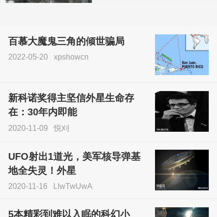
百慕大魔鬼三角的倾世骗局
2022-05-20
xpshowcn
尝试了各种见鬼方法却
不灵验？这就是原因！
新科诺奖得主坚信外星生命存
sskfn
在：30年内即能
2020-11-09
悦刈
UFO射出1道光，美军核导弹基
地全失灵！外星
2020-11-16
LlwTwUwA
5本精彩到难以入眠的科幻小