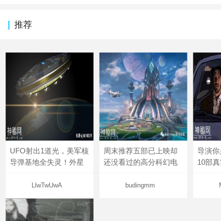
推荐
UFO射出1道光，美军核
周末推荐五部已上映却
导演你
导弹基地全失灵！外星
还没看过的高分科幻电
10部
LlwTwUwA
budingmm