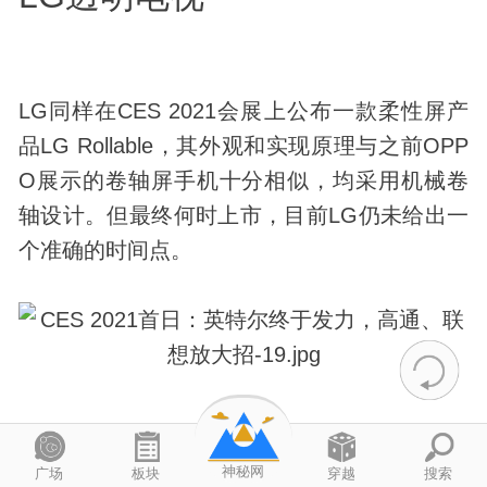
LG同样在CES 2021会展上公布一款柔性屏产
品LG Rollable，其外观和实现原理与之前OPP
O展示的卷轴屏手机十分相似，均采用机械卷
轴设计。但最终何时上市，目前LG仍未给出一
个准确的时间点。
另外，LG还带来了一款55英寸的透明OLED电
神秘网
广场
板块
穿越
搜索