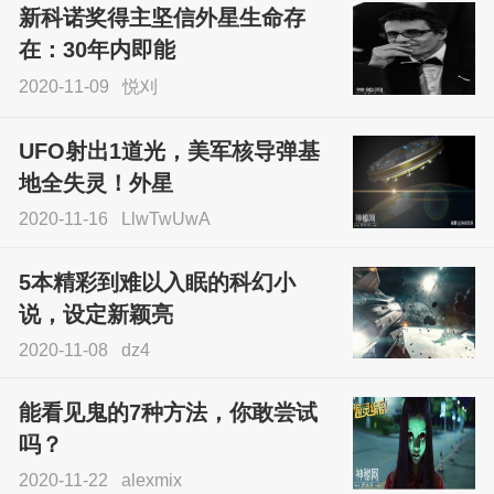
新科诺奖得主坚信外星生命存
sskfn
在：30年内即能
2020-11-09
悦刈
UFO射出1道光，美军核导弹基
地全失灵！外星
2020-11-16
LlwTwUwA
5本精彩到难以入眠的科幻小
说，设定新颖亮
2020-11-08
dz4
能看见鬼的7种方法，你敢尝试
吗？
2020-11-22
alexmix