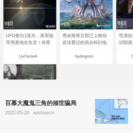
UFO射出1道光，美军核
周末推荐五部已上映却
导演你
导弹基地全失灵！外星
还没看过的高分科幻电
10部
LlwTwUwA
budingmm
百慕大魔鬼三角的倾世骗局
2022-05-20
xpshowcn
尝试了各种见鬼方法却
不灵验？这就是原因！