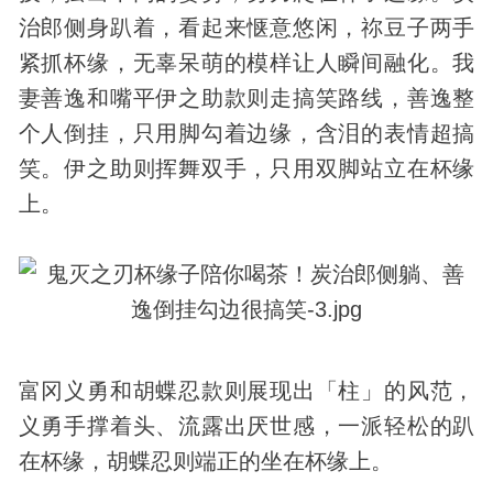
治郎侧身趴着，看起来惬意悠闲，祢豆子两手
紧抓杯缘，无辜呆萌的模样让人瞬间融化。我
妻善逸和嘴平伊之助款则走搞笑路线，善逸整
个人倒挂，只用脚勾着边缘，含泪的表情超搞
笑。伊之助则挥舞双手，只用双脚站立在杯缘
上。
富冈义勇和胡蝶忍款则展现出「柱」的风范，
义勇手撑着头、流露出厌世感，一派轻松的趴
在杯缘，胡蝶忍则端正的坐在杯缘上。