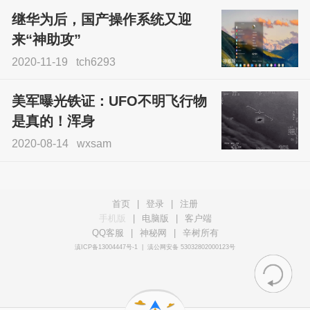
继华为后，国产操作系统又迎
来“神助攻”
2020-11-19
tch6293
美军曝光铁证：UFO不明飞行物
是真的！浑身
2020-08-14
wxsam
首页
|
登录
|
注册
手机版
|
电脑版
|
客户端
QQ客服
|
神秘网
|
辛树所有
滇ICP备13004447号-1
|
滇公网安备 53032802000123号