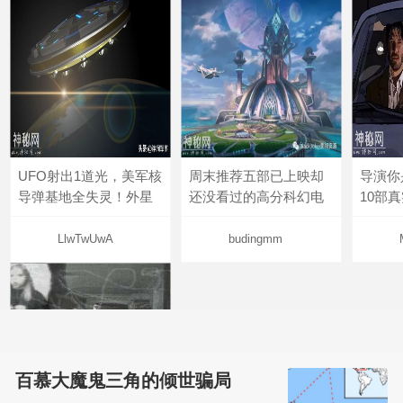
UFO射出1道光，美军核
周末推荐五部已上映却
导演你
导弹基地全失灵！外星
还没看过的高分科幻电
10部
LlwTwUwA
budingmm
百慕大魔鬼三角的倾世骗局