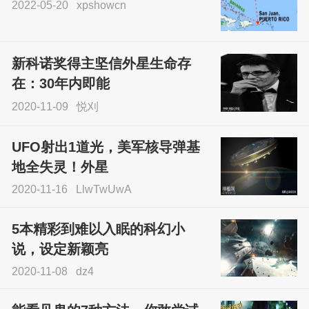
2022-05-20
xpshowcn
尝试了各种见鬼方法却
不灵验？这就是原因！
新科诺奖得主坚信外星生命存
sskfn
在：30年内即能
2020-11-09
悦刈
UFO射出1道光，美军核导弹基
地全失灵！外星
2020-11-16
LlwTwUwA
5本精彩到难以入眠的科幻小
说，设定新颖亮
2020-11-08
dz4