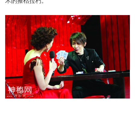
术的摧枯拉朽。