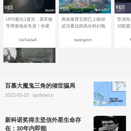
UFO射出1道光，美军核
周末推荐五部已上映却
导演你
导弹基地全失灵！外星
还没看过的高分科幻电
10部
LlwTwUwA
budingmm
百慕大魔鬼三角的倾世骗局
2022-05-20
xpshowcn
尝试了各种见鬼方法却
不灵验？这就是原因！
新科诺奖得主坚信外星生命存
sskfn
在：30年内即能