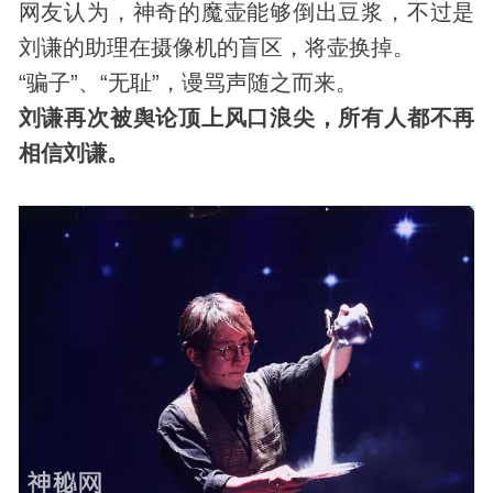
网友认为，神奇的魔壶能够倒出豆浆，不过是
刘谦的助理在摄像机的盲区，将壶换掉。
“骗子”、“无耻”，谩骂声随之而来。
刘谦再次被舆论顶上风口浪尖，所有人都不再
相信刘谦。