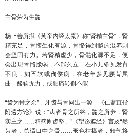
主骨荣齿生髓
杨上善所撰《黄帝内经太素》称“肾精主骨”，肾
精充足，骨髓生化有源，骨骼得到髓的滋养则
会坚固有力。若肾精虚少，骨髓化源不足，便
会出现骨骼脆弱，不能久立，在小儿多见发育
不良，如五软或佝偻病，在老年多见腰背屈
曲，酸软无力，或腰痛转侧不能。
“齿为骨之余”，牙齿与骨同出一源。《仁斋直指
附遗方论》说：“齿者骨之所终，髓之所养，肾
实主之……精盛则齿坚。”《望诊遵经》言及“然
齿者，总谓口中之骨……形色枯槁者，精气将