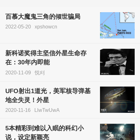
百慕大魔鬼三角的倾世骗局
2022-05-20
xpshowcn
尝试了各种见鬼方法却
不灵验？这就是原因！
新科诺奖得主坚信外星生命存
sskfn
在：30年内即能
2020-11-09
悦刈
UFO射出1道光，美军核导弹基
地全失灵！外星
2020-11-16
LlwTwUwA
5本精彩到难以入眠的科幻小
说，设定新颖亮