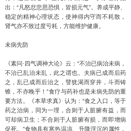
出：“凡怒忿悲思恐惧，皆损元气”。养成平静、
稳定的精神心理状态，使神得内守而不耗散，
肾气亦不致过度亏耗，方能维护健康。
未病先防
《素问·四气调神大论》云：“不治已病治未病，
不治已乱治未乱，此之谓也。夫病已成而后药
之，乱已成而后治之，譬犹渴而穿井，斗而铸
锥，不亦晚乎！”食疗与药补也是未病先防的重
要方法。《本草求真》认为：“食之入口，等于
药之治病，同为一理，合则于人脏腑有益，而
可却病卫生；不合则于人脏腑有损，而即增病
促死。”食物具有寒热温凉、升降浮沉的属性，