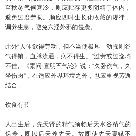
至秋冬气候寒冷，则应贮存更多阴精于体内，
避免过度劳损。顺应四时生长化收藏的规律，
调养生息，避免六淫外邪的侵袭。
此外“人体欲得劳动，但不当使极耳。动摇则谷
气得销，血脉流通，病不得生。”过劳或过逸均
不佳。《素问·宣明五气论》说：“久卧伤气，久
坐伤肉”，在适应外界环境之外，也应重视劳逸
结合。
饮食有节
人出生后，先天肾的精气须赖后天水谷精气的
保养，即以后天养先天。故即使先天禀赋不