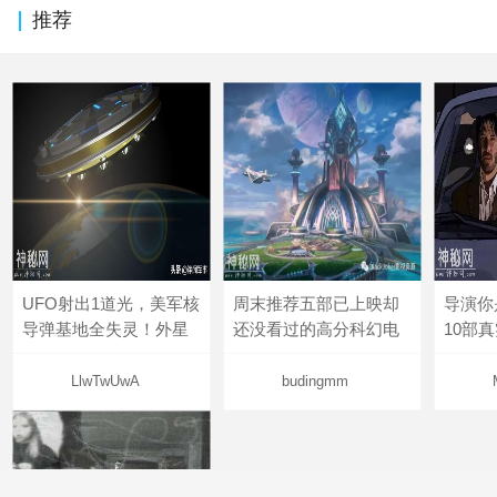
推荐
UFO射出1道光，美军核
周末推荐五部已上映却
导演你
导弹基地全失灵！外星
还没看过的高分科幻电
10部
LlwTwUwA
budingmm