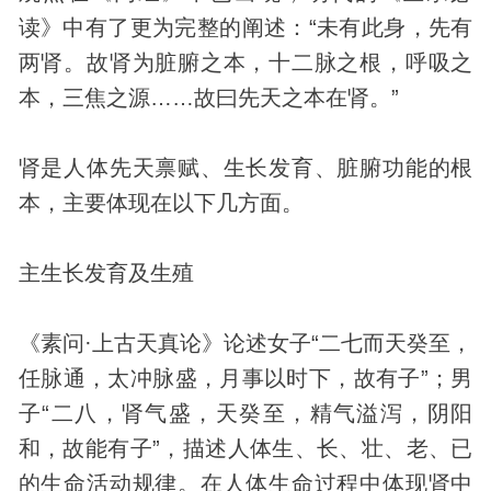
读》中有了更为完整的阐述：“未有此身，先有
两肾。故肾为脏腑之本，十二脉之根，呼吸之
本，三焦之源……故曰先天之本在肾。”
肾是人体先天禀赋、生长发育、脏腑功能的根
本，主要体现在以下几方面。
主生长发育及生殖
《素问·上古天真论》论述女子“二七而天癸至，
任脉通，太冲脉盛，月事以时下，故有子”；男
子“二八，肾气盛，天癸至，精气溢泻，阴阳
和，故能有子”，描述人体生、长、壮、老、已
的生命活动规律。在人体生命过程中体现肾中