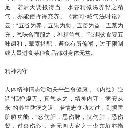
足，若后天调摄得当，水谷精微滋养肾之精
气，亦能使肾得充养。《素问·藏气法时论》
云：“五谷为养，五果为助，五畜为益，五菜为
充，气味合而服之，补精益气。”强调饮食要五
味调和，荤素搭配，避免有所偏嗜，过于限制
或大量进食某种食品都对
身体
无益。
精神内守
人体精神情志活动关乎生命健康，《内经》强
调“恬惮虚无，真气从之，精神内守，病安从
来”的养生防病之道。若情志变动太过，则损害
脏腑功能，“怒伤肝，思伤脾，忧伤肺，恐伤
肾，过喜伤心”。金元四大家之一李东垣亦指