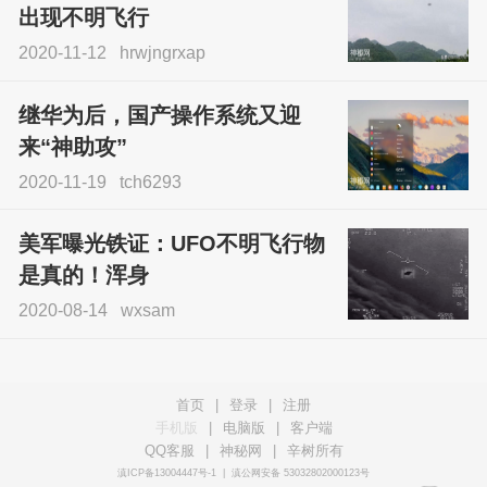
出现不明飞行
2020-11-12
hrwjngrxap
继华为后，国产操作系统又迎
来“神助攻”
2020-11-19
tch6293
美军曝光铁证：UFO不明飞行物
是真的！浑身
2020-08-14
wxsam
首页
|
登录
|
注册
手机版
|
电脑版
|
客户端
QQ客服
|
神秘网
|
辛树所有
滇ICP备13004447号-1
|
滇公网安备 53032802000123号