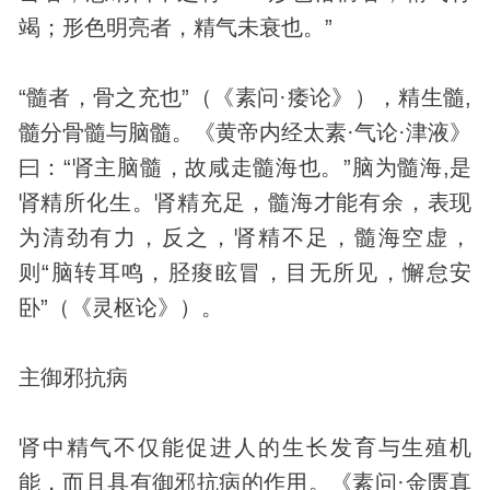
竭；形色明亮者，精气未衰也。”
“髓者，骨之充也”（《素问·痿论》），精生髓,
髓分骨髓与脑髓。《黄帝内经太素·气论·津液》
曰：“肾主脑髓，故咸走髓海也。”脑为髓海,是
肾精所化生。肾精充足，髓海才能有余，表现
为清劲有力，反之，肾精不足，髓海空虚，
则“脑转耳鸣，胫痠眩冒，目无所见，懈怠安
卧”（《灵枢论》）。
主御邪抗病
肾中精气不仅能促进人的生长发育与生殖机
能，而且具有御邪抗病的作用。《素问·金匮真