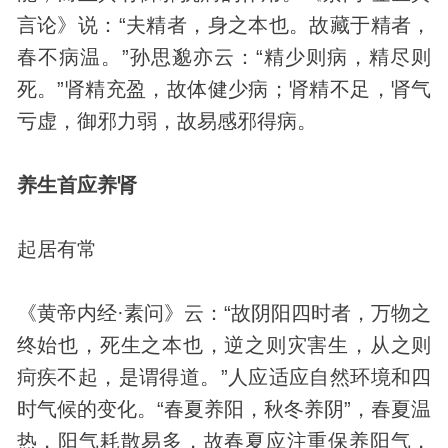
言论》说：“夫精者，身之本也。故藏于精者，
春不病温。”孙思邈亦云：“精少则病，精尽则
死。”肾精充盈，故体健少病；肾精不足，肾气
亏虚，御邪力弱，故易感邪得病。
养生首应养肾
起居有常
《黄帝内经·素问》云：“故阴阳四时者，万物之
终始也，死生之本也，逆之则灾害生，从之则
疴疾不起，是谓得道。”人应适应自然环境和四
时气候的变化。“春夏养阳，秋冬养阴”，春夏温
热，阳气耗散易多，故春夏应注重保养阳气，