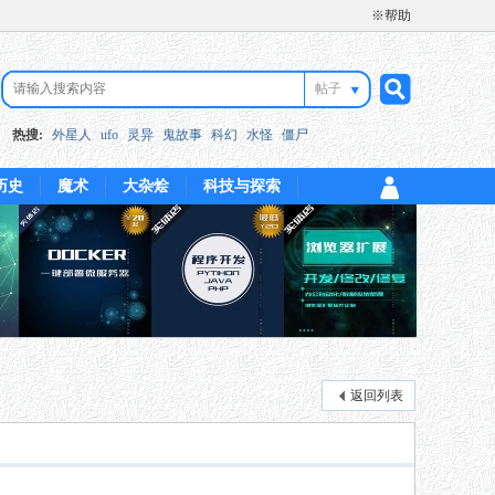
※帮助
帖子
搜
热搜:
外星人
ufo
灵异
鬼故事
科幻
水怪
僵尸
历史
魔术
大杂烩
科技与探索
索
返回列表