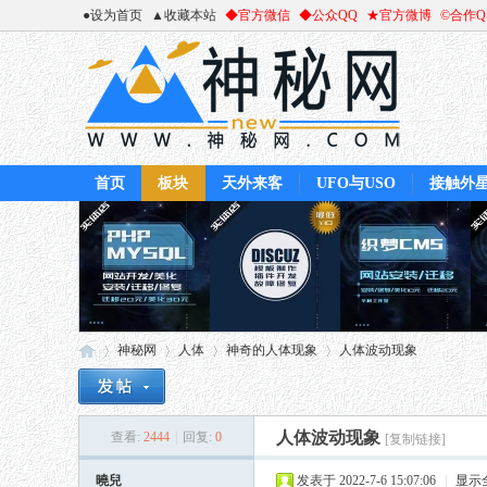
●设为首页
▲收藏本站
◆官方微信
◆公众QQ
★官方微博
©合作
首页
板块
天外来客
UFO与USO
接触外
神秘网
人体
神奇的人体现象
人体波动现象
人体波动现象
查看:
2444
|
回复:
0
[复制链接]
神
»
›
›
›
曉兒
发表于 2022-7-6 15:07:06
|
显示