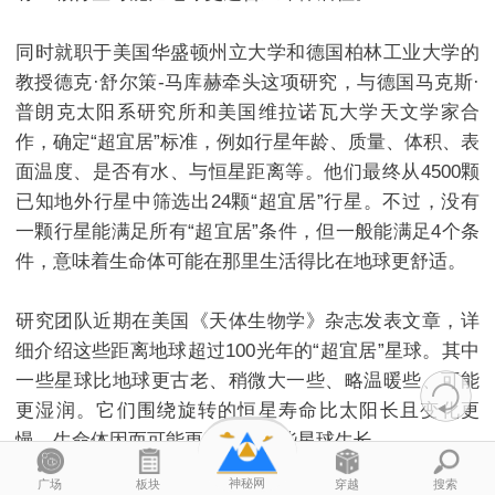
同时就职于美国华盛顿州立大学和德国柏林工业大学的
教授德克·舒尔策-马库赫牵头这项研究，与德国马克斯·
普朗克太阳系研究所和美国维拉诺瓦大学天文学家合
作，确定“超宜居”标准，例如行星年龄、质量、体积、表
面温度、是否有水、与恒星距离等。他们最终从4500颗
已知地外行星中筛选出24颗“超宜居”行星。不过，没有
一颗行星能满足所有“超宜居”条件，但一般能满足4个条
件，意味着生命体可能在那里生活得比在地球更舒适。
研究团队近期在美国《天体
生物
学》杂志发表文章，详
细介绍这些距离地球超过100光年的“超宜居”星球。其中
一些星球比地球更古老、稍微大一些、略温暖些、可能
更湿润。它们围绕旋转的恒星寿命比太阳长且变化更
慢，生命体因而可能更容易在这些星球生长。
神秘网
广场
板块
穿越
搜索