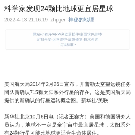
科学家发现24颗比地球更宜居星球
2022-4-13 21:16:19
zhpger
神秘的地理
网站/小程序/APP/浏览器插件/桌面软件/脚本
定制开发·运营维护·故障修复·技术咨询
点我获取>
美国航天局2014年2月26日宣布，开普勒太空望远镜任务
团队新确认715颗太阳系外行星的存在。这是美国航天局
提供的新确认的行星运转概念图。新华社/美联
新华社北京10月6日电（记者王鑫方）美国和德国研究人
员认为，地球不一定是全
宇宙
中最宜居星球，太阳系外
有24颗行星可能比地球更适合生命体居住。