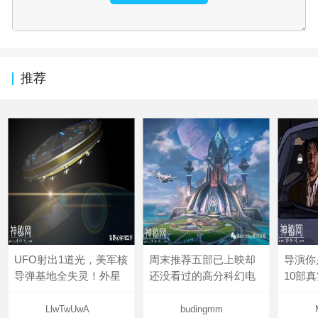
推荐
UFO射出1道光，美军核
周末推荐五部已上映却
导演你
导弹基地全失灵！外星
还没看过的高分科幻电
10部
LlwTwUwA
budingmm