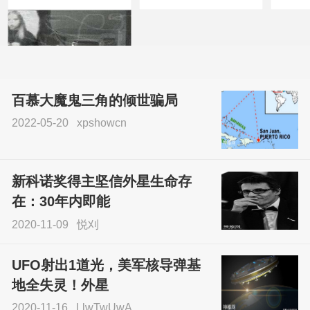
百慕大魔鬼三角的倾世骗局
2022-05-20
xpshowcn
尝试了各种见鬼方法却
不灵验？这就是原因！
新科诺奖得主坚信外星生命存
sskfn
在：30年内即能
2020-11-09
悦刈
UFO射出1道光，美军核导弹基
地全失灵！外星
2020-11-16
LlwTwUwA