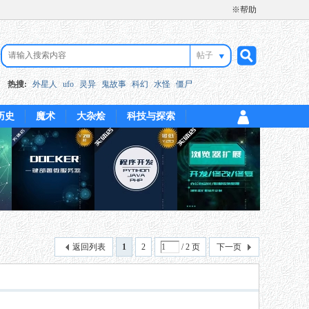
※帮助
帖子
搜
热搜:
外星人
ufo
灵异
鬼故事
科幻
水怪
僵尸
历史
魔术
大杂烩
科技与探索
索
返回列表
1
2
/ 2 页
下一页