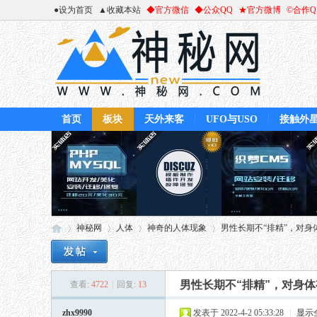
●设为首页
▲收藏本站
◆官方微信
◆公众QQ
★官方微博
©合作
首页
板块
天外来客
UFO与USO
接触外
神秘网
人体
神奇的人体现象
男性长期不“排精”，对身体
男性长期不“排精”，对身
查看:
4722
|
回复:
13
神
»
›
›
›
zhx9990
发表于 2022-4-2 05:33:28
|
显示