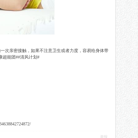
的一次亲密接触，如果不注意卫生或者力度，容易给身体带
超能团##清风计划#
8842724872/
举报